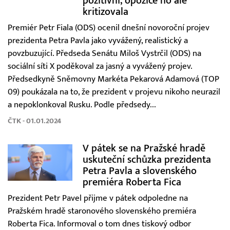
pozitivní, opozice ho ale
kritizovala
Premiér Petr Fiala (ODS) ocenil dnešní novoroční projev
prezidenta Petra Pavla jako vyvážený, realistický a
povzbuzující. Předseda Senátu Miloš Vystrčil (ODS) na
sociální síti X poděkoval za jasný a vyvážený projev.
Předsedkyně Sněmovny Markéta Pekarová Adamová (TOP
09) poukázala na to, že prezident v projevu nikoho neurazil
a nepoklonkoval Rusku. Podle předsedy...
ČTK - 01.01.2024
V pátek se na Pražské hradě
uskuteční schůzka prezidenta
Petra Pavla a slovenského
premiéra Roberta Fica
Prezident Petr Pavel přijme v pátek odpoledne na
Pražském hradě staronového slovenského premiéra
Roberta Fica. Informoval o tom dnes tiskový odbor