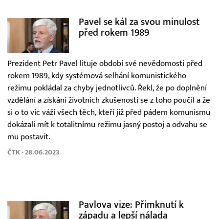
Pavel se kál za svou minulost
před rokem 1989
Prezident Petr Pavel lituje období své nevědomosti před
rokem 1989, kdy systémová selhání komunistického
režimu pokládal za chyby jednotlivců. Řekl, že po doplnění
vzdělání a získání životních zkušeností se z toho poučil a že
si o to víc váží všech těch, kteří již před pádem komunismu
dokázali mít k totalitnímu režimu jasný postoj a odvahu se
mu postavit.
ČTK - 28.06.2023
Pavlova vize: Přimknutí k
západu a lepší nálada