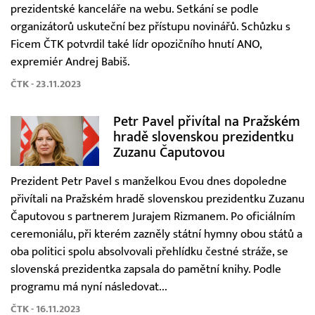
prezidentské kanceláře na webu. Setkání se podle
organizátorů uskuteční bez přístupu novinářů. Schůzku s
Ficem ČTK potvrdil také lídr opozičního hnutí ANO,
expremiér Andrej Babiš.
ČTK - 23.11.2023
Petr Pavel přivítal na Pražském
hradě slovenskou prezidentku
Zuzanu Čaputovou
Prezident Petr Pavel s manželkou Evou dnes dopoledne
přivítali na Pražském hradě slovenskou prezidentku Zuzanu
Čaputovou s partnerem Jurajem Rizmanem. Po oficiálním
ceremoniálu, při kterém zazněly státní hymny obou států a
oba politici spolu absolvovali přehlídku čestné stráže, se
slovenská prezidentka zapsala do pamětní knihy. Podle
programu má nyní následovat...
ČTK - 16.11.2023