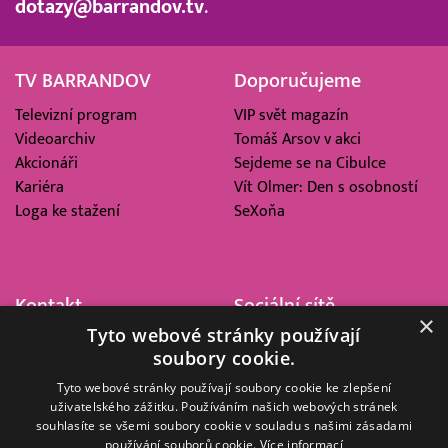
dotazy@barrandov.tv
.
TV BARRANDOV
Doporučujeme
Televizní program
VIP svět magazín
Videoarchiv
Tomáš Arsov v akci
Akcionáři
Sejdeme se na Cibulce
Kariéra
Vít Olmer: Den s osobností
Loga ke stažení
SeXoňa
Kontakt
Sociální sítě
×
Tyto webové stránky používají
Barrandov Televizní Studio,
soubory cookie.
a.s.
Kříženeckého nám. 322
Tyto webové stránky používají soubory cookie ke zlepšení
uživatelského zážitku. Používáním našich webových stránek
152 00 Praha 5
souhlasíte se všemi soubory cookie v souladu s našimi zásadami
IČ 416 93 311
používání souborů cookie.
Více informací