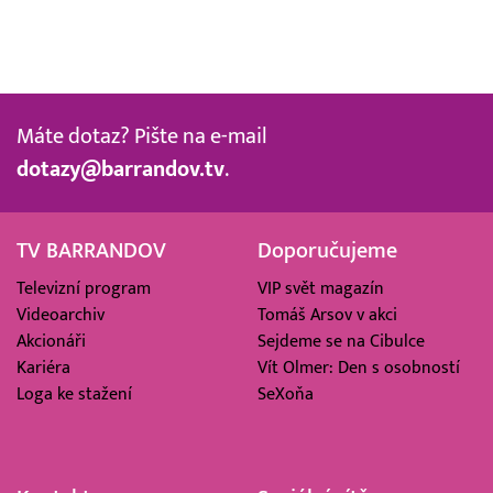
Máte dotaz? Pište na e-mail
dotazy@barrandov.tv
.
TV BARRANDOV
Doporučujeme
Televizní program
VIP svět magazín
Videoarchiv
Tomáš Arsov v akci
Akcionáři
Sejdeme se na Cibulce
Kariéra
Vít Olmer: Den s osobností
Loga ke stažení
SeXoňa