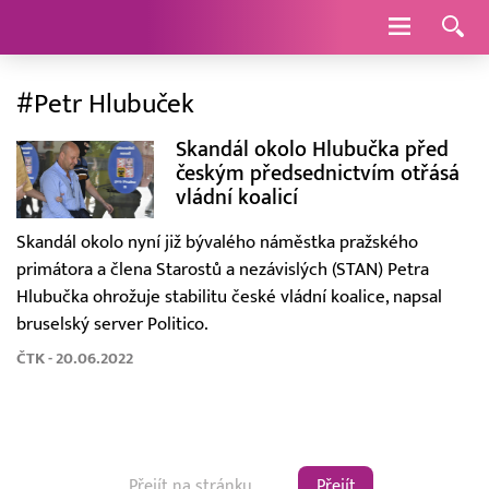
Navigace
#Petr Hlubuček
Skandál okolo Hlubučka před
českým předsednictvím otřásá
vládní koalicí
Skandál okolo nyní již bývalého náměstka pražského
primátora a člena Starostů a nezávislých (STAN) Petra
Hlubučka ohrožuje stabilitu české vládní koalice, napsal
bruselský server Politico.
ČTK - 20.06.2022
Přejít