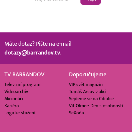
Máte dotaz? Pište na e-mail
dotazy@barrandov.tv
.
TV BARRANDOV
Doporučujeme
Televizní program
VIP svět magazín
Videoarchiv
Tomáš Arsov v akci
Akcionáři
Sejdeme se na Cibulce
Kariéra
Vít Olmer: Den s osobností
Loga ke stažení
SeXoňa