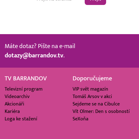
Máte dotaz? Pište na e-mail
dotazy@barrandov.tv
.
TV BARRANDOV
Doporučujeme
Televizní program
VIP svět magazín
Videoarchiv
Tomáš Arsov v akci
Akcionáři
Sejdeme se na Cibulce
Kariéra
Vít Olmer: Den s osobností
Loga ke stažení
SeXoňa