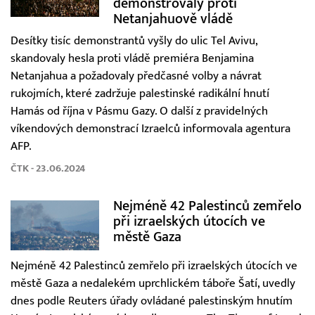
demonstrovaly proti
Netanjahuově vládě
Desítky tisíc demonstrantů vyšly do ulic Tel Avivu,
skandovaly hesla proti vládě premiéra Benjamina
Netanjahua a požadovaly předčasné volby a návrat
rukojmích, které zadržuje palestinské radikální hnutí
Hamás od října v Pásmu Gazy. O další z pravidelných
víkendových demonstrací Izraelců informovala agentura
AFP.
ČTK - 23.06.2024
Nejméně 42 Palestinců zemřelo
při izraelských útocích ve
městě Gaza
Nejméně 42 Palestinců zemřelo při izraelských útocích ve
městě Gaza a nedalekém uprchlickém táboře Šatí, uvedly
dnes podle Reuters úřady ovládané palestinským hnutím