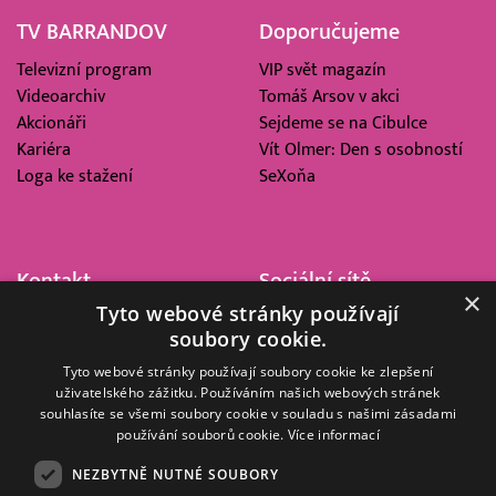
TV BARRANDOV
Doporučujeme
Televizní program
VIP svět magazín
Videoarchiv
Tomáš Arsov v akci
Akcionáři
Sejdeme se na Cibulce
Kariéra
Vít Olmer: Den s osobností
Loga ke stažení
SeXoňa
Kontakt
Sociální sítě
×
Tyto webové stránky používají
Barrandov Televizní Studio,
soubory cookie.
a.s.
Kříženeckého nám. 322
Tyto webové stránky používají soubory cookie ke zlepšení
uživatelského zážitku. Používáním našich webových stránek
152 00 Praha 5
souhlasíte se všemi soubory cookie v souladu s našimi zásadami
IČ 416 93 311
používání souborů cookie.
Více informací
dotazy@barrandov.tv
NEZBYTNĚ NUTNÉ SOUBORY