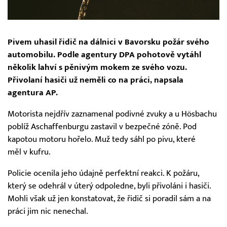
Pivem uhasil řidič na dálnici v Bavorsku požár svého
automobilu. Podle agentury DPA pohotově vytáhl
několik lahví s pěnivým mokem ze svého vozu.
Přivolaní hasiči už neměli co na práci, napsala
agentura AP.
Motorista nejdřív zaznamenal podivné zvuky a u Hösbachu
poblíž Aschaffenburgu zastavil v bezpečné zóně. Pod
kapotou motoru hořelo. Muž tedy sáhl po pivu, které
měl v kufru.
Policie ocenila jeho údajně perfektní reakci. K požáru,
který se odehrál v úterý odpoledne, byli přivoláni i hasiči.
Mohli však už jen konstatovat, že řidič si poradil sám a na
práci jim nic nenechal.