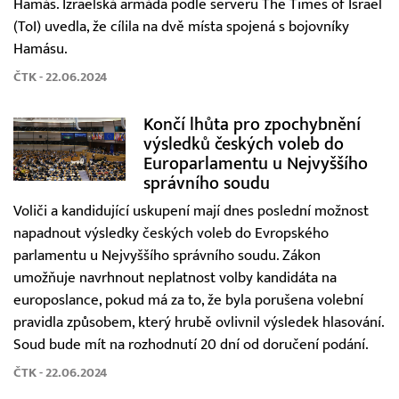
Hamás. Izraelská armáda podle serveru The Times of Israel
(ToI) uvedla, že cílila na dvě místa spojená s bojovníky
Hamásu.
ČTK - 22.06.2024
Končí lhůta pro zpochybnění
výsledků českých voleb do
Europarlamentu u Nejvyššího
správního soudu
Voliči a kandidující uskupení mají dnes poslední možnost
napadnout výsledky českých voleb do Evropského
parlamentu u Nejvyššího správního soudu. Zákon
umožňuje navrhnout neplatnost volby kandidáta na
europoslance, pokud má za to, že byla porušena volební
pravidla způsobem, který hrubě ovlivnil výsledek hlasování.
Soud bude mít na rozhodnutí 20 dní od doručení podání.
ČTK - 22.06.2024