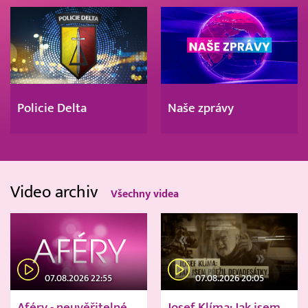
Policie Delta
Naše zprávy
Video archiv
Všechny videa
07.08.2026 22:55
07.08.2026 20:05
Aféry - neuvěřitelné
Josef Klíma: Jak jsem