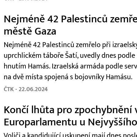
Nejméně 42 Palestinců zemřel
městě Gaza
Nejméně 42 Palestinců zemřelo při izraels
uprchlickém táboře Šatí, uvedly dnes podl
hnutím Hamás. Izraelská armáda podle serveru
na dvě místa spojená s bojovníky Hamásu.
ČTK - 22.06.2024
Končí lhůta pro zpochybnění 
Europarlamentu u Nejvyššího
Voliči a kandidující uskupení mají dnes po