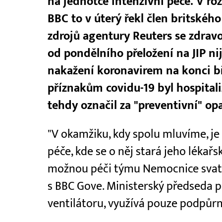
na jednotce intenzivní péče. V ro
BBC to v úterý řekl člen britskéh
zdrojů agentury Reuters se zdrav
od pondělního přeložení na JIP n
nakažení koronavirem na konci bř
příznakům covidu-19 byl hospitali
tehdy označil za "preventivní" opa
"V okamžiku, kdy spolu mluvíme, je
péče, kde se o něj stará jeho lékařs
možnou péči týmu Nemocnice svaté
s BBC Gove. Ministerský předseda p
ventilátoru, využívá pouze podpůrn