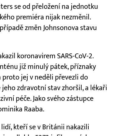
ters se od přeložení na jednotku
ského premiéra nijak nezměnil.
 případě změn Johnsonova stavu
nakazil koronavirem SARS-CoV-2.
ténu již minulý pátek, příznaky
proto jej v neděli převezli do
eho zdravotní stav zhoršil, a lékaři
nzivní péče. Jako svého zástupce
Dominika Raaba.
dí, kteří se v Británii nakazili