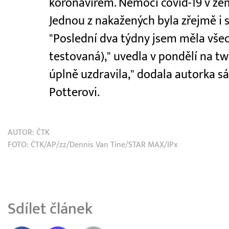
koronavirem. Nemoci covid-19 v zem
Jednou z nakažených byla zřejmě i s
"Poslední dva týdny jsem měla všec
testovaná)," uvedla v pondělí na tw
úplně uzdravila," dodala autorka 
Potterovi.
AUTOR:
ČTK
FOTO: ČTK/AP/zz/Dennis Van Tine/STAR MAX/IPx
Sdílet článek