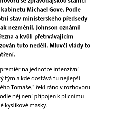
zhovoru se zpravodajskou stanicí
o kabinetu Michael Gove. Podle
otní stav ministerského předsedy
ijak nezměnil. Johnson oznámil
ezna a kvůli přetrvávajícím
zován tuto neděli. Mluvčí vlády to
tření.
 premiér na jednotce intenzivní
ký tým a kde dostává tu nejlepší
ho Tomáše," řekl ráno v rozhovoru
odle něj není připojen k plicnímu
é kyslíkové masky.