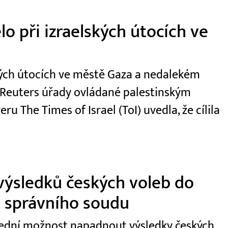
o při izraelských útocích ve
kých útocích ve městě Gaza a nedalekém
e Reuters úřady ovládané palestinským
 The Times of Israel (ToI) uvedla, že cílila
výsledků českých voleb do
 správního soudu
slední možnost napadnout výsledky českých