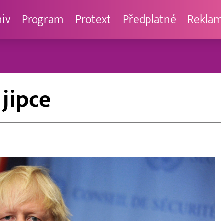
hiv
Program
Protext
Předplatné
Rekla
 jipce
e