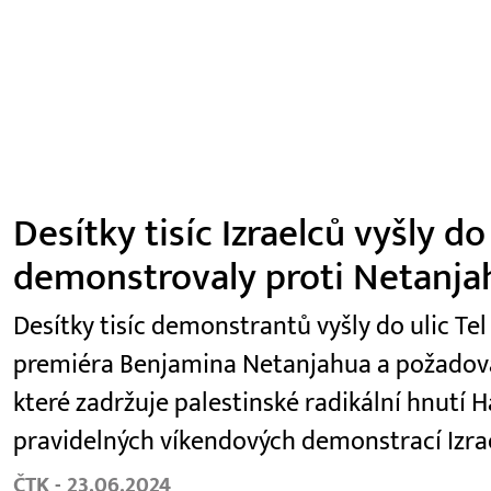
Desítky tisíc Izraelců vyšly do
demonstrovaly proti Netanja
Desítky tisíc demonstrantů vyšly do ulic Tel
premiéra Benjamina Netanjahua a požadoval
které zadržuje palestinské radikální hnutí H
pravidelných víkendových demonstrací Izra
ČTK - 23.06.2024