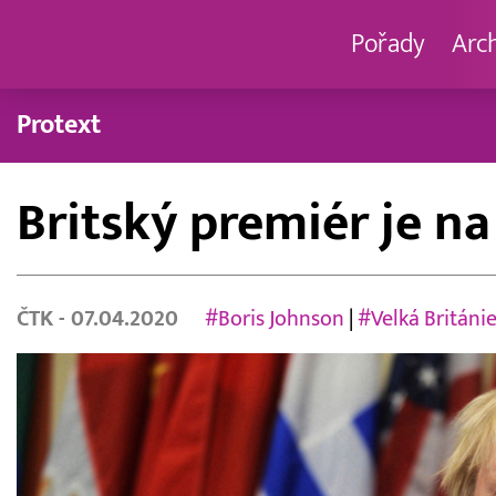
Pořady
Arc
Protext
Britský premiér je na
ČTK
- 07.04.2020
#Boris Johnson
|
#Velká Británi