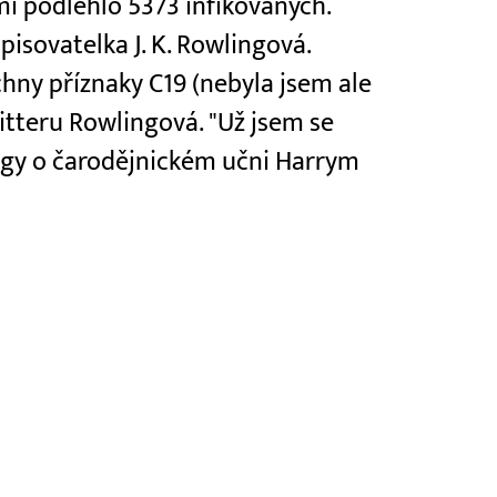
i podlehlo 5373 infikovaných.
pisovatelka J. K. Rowlingová.
hny příznaky C19 (nebyla jsem ale
itteru Rowlingová. "Už jsem se
ságy o čarodějnickém učni Harrym