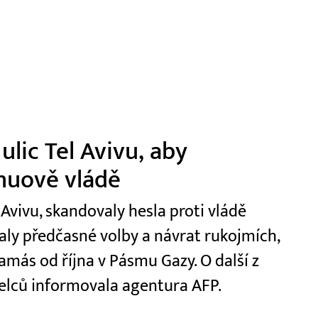
 ulic Tel Avivu, aby
huově vládě
 Avivu, skandovaly hesla proti vládě
y předčasné volby a návrat rukojmích,
amás od října v Pásmu Gazy. O další z
elců informovala agentura AFP.