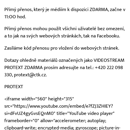
Přímý přenos, který je médiím k dispozici ZDARMA, začne v
11:OO hod.
Přímý přenos mohou použít všichni uživatelé bez omezení,
a to jak na svých webových stránkách, tak na Facebooku.
Zasíláme kód přenosu pro vložení do webových stránek.
Dotazy ohledně materiálů označených jako VIDEOSTREAM
PROTEXT ZDARMA prosím adresujte na tel.: +420 222 098
330, protext@ctk.cz.
PROTEXT
<iframe width="560" height="315"
src="https://www.youtube.com/embed/e7fZJ3ZHIEY?
si=dFvUZ4gyGvsEQnM0" title="YouTube video player"
frameborder="0" allow="accelerometer; autoplay;
clipboard-write; encrypted-media; gyroscope; picture-in-