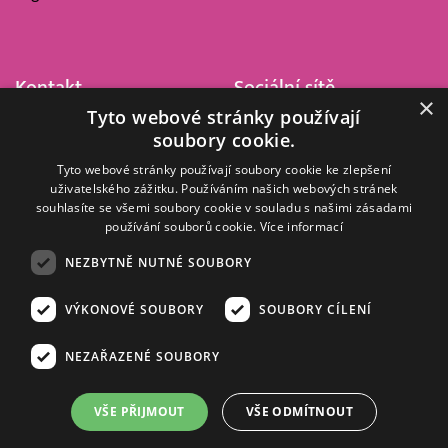
Kontakt
Sociální sítě
×
Tyto webové stránky používají
Barrandov Televizní Studio,
soubory cookie.
a.s.
Kříženeckého nám. 322
Tyto webové stránky používají soubory cookie ke zlepšení
uživatelského zážitku. Používáním našich webových stránek
152 00 Praha 5
souhlasíte se všemi soubory cookie v souladu s našimi zásadami
IČ 416 93 311
používání souborů cookie.
Více informací
dotazy@barrandov.tv
NEZBYTNĚ NUTNÉ SOUBORY
VÝKONOVÉ SOUBORY
SOUBORY CÍLENÍ
© 2008–2026 EMPRESA MEDIA, a.s. Všechna práva vyhrazena.
Kompletní pravidla využívání obsahu webu
najdete ZDE
.
NEZAŘAZENÉ SOUBORY
Zásady ochrany osobních a dalších zpracovávaných údajů
.
Nastavení Cookies
.
Informace o měření sledovanosti videa ve video archivu
VŠE PŘIJMOUT
VŠE ODMÍTNOUT
Nielsen Digital Measurement
. Využíváme grafické podklady z