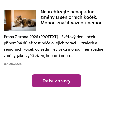
Nepřehlížejte nenápadné
změny u seniorních koček.
Mohou značit vážnou nemoc
Praha 7. srpna 2026 (PROTEXT) - Světový den koček
připomíná důležitost péče o jejich zdraví. U zralých a
seniorních koček od sedmi let věku mohou i nenápadné
změny, jako vyšší žízeň, hubnutí nebo...
07.08.2026
Další zprávy