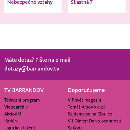
Nebezpečné vztahy
Šťastná 7
Máte dotaz? Pište na e-mail
dotazy@barrandov.tv
.
TV BARRANDOV
Doporučujeme
Televizní program
VIP svět magazín
Videoarchiv
Tomáš Arsov v akci
Akcionáři
Sejdeme se na Cibulce
Kariéra
Vít Olmer: Den s osobností
Loga ke stažení
SeXoňa