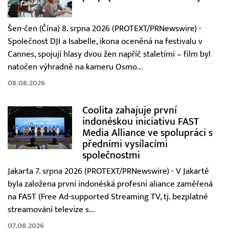
Šen-čen (Čína) 8. srpna 2026 (PROTEXT/PRNewswire) -
Společnost DJI a Isabelle, ikona oceněná na festivalu v
Cannes, spojují hlasy dvou žen napříč staletími – film byl
natočen výhradně na kameru Osmo...
08.08.2026
Coolita zahajuje první
indonéskou iniciativu FAST
Media Alliance ve spolupráci s
předními vysílacími
společnostmi
Jakarta 7. srpna 2026 (PROTEXT/PRNewswire) - V Jakartě
byla založena první indonéská profesní aliance zaměřená
na FAST (Free Ad-supported Streaming TV, tj. bezplatné
streamování televize s...
07.08.2026