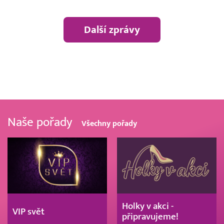
Další zprávy
Naše pořady
Všechny pořady
Holky v akci -
VIP svět
připravujeme!