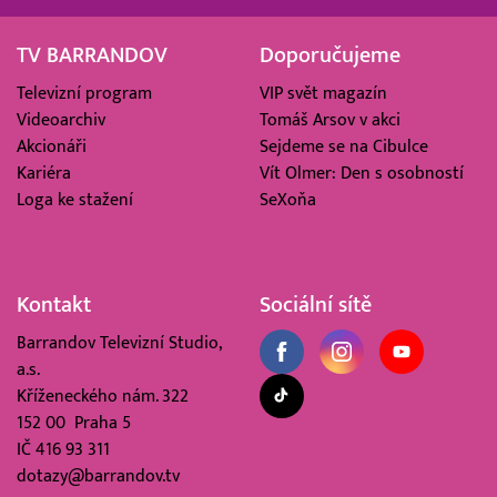
TV BARRANDOV
Doporučujeme
Televizní program
VIP svět magazín
Videoarchiv
Tomáš Arsov v akci
Akcionáři
Sejdeme se na Cibulce
Kariéra
Vít Olmer: Den s osobností
Loga ke stažení
SeXoňa
Kontakt
Sociální sítě
Barrandov Televizní Studio,
a.s.
Kříženeckého nám. 322
152 00 Praha 5
IČ 416 93 311
dotazy@barrandov.tv