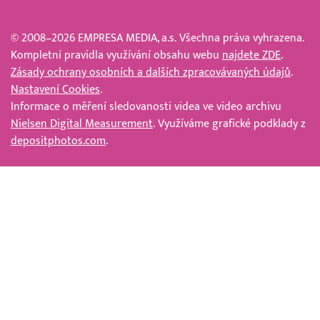
© 2008–2026 EMPRESA MEDIA, a.s. Všechna práva vyhrazena.
Kompletní pravidla využívání obsahu webu
najdete ZDE
.
Zásady ochrany osobních a dalších zpracovávaných údajů
.
Nastavení Cookies
.
Informace o měření sledovanosti videa ve video archivu
Nielsen Digital Measurement
. Využíváme grafické podklady z
depositphotos.com
.