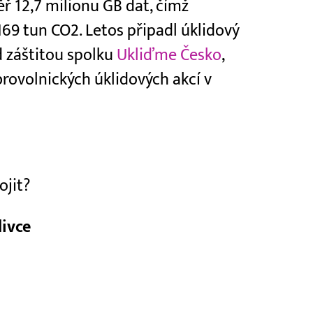
ř 12,7 milionu GB dat, čímž
3169 tun CO2. Letos připadl úklidový
 záštitou spolku
Ukliďme Česko
,
ovolnických úklidových akcí v
ojit?
livce