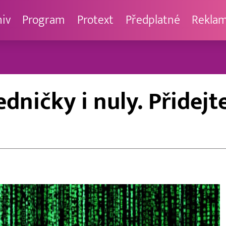
hiv
Program
Protext
Předplatné
Rekla
dničky i nuly. Přidejt