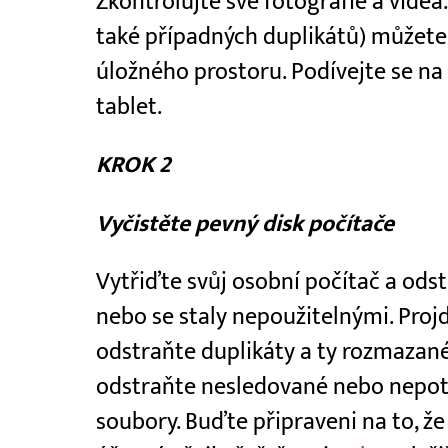
Zkontrolujte své fotografie a vide
také případných duplikátů) můžete
úložného prostoru. Podívejte se n
tablet.
KROK 2
Vyčistěte pevný disk počítače
Vytřiďte svůj osobní počítač a odst
nebo se staly nepoužitelnými. Proj
odstraňte duplikáty a ty rozmazané
odstraňte nesledované nebo nepotř
soubory. Buďte připraveni na to, ž