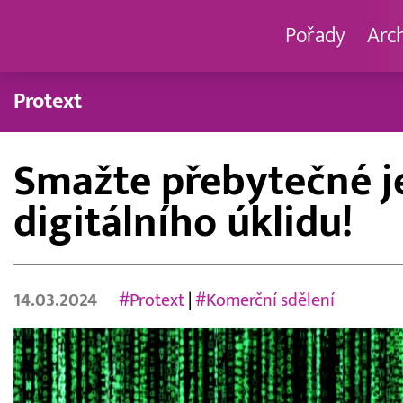
Pořady
Arc
Protext
Smažte přebytečné je
digitálního úklidu!
14.03.2024
#Protext
|
#Komerční sdělení