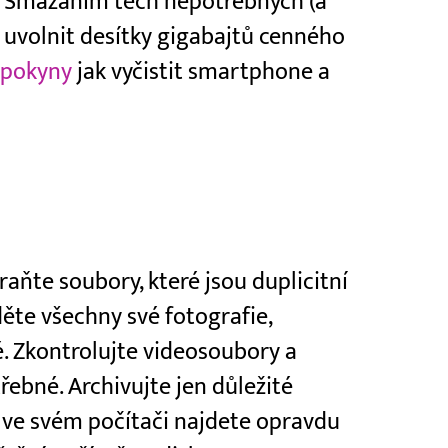
a. Smazáním těch nepotřebných (a
 uvolnit desítky gigabajtů cenného
a
pokyny
jak vyčistit smartphone a
raňte soubory, které jsou duplicitní
děte všechny své fotografie,
. Zkontrolujte videosoubory a
ebné. Archivujte jen důležité
e ve svém počítači najdete opravdu