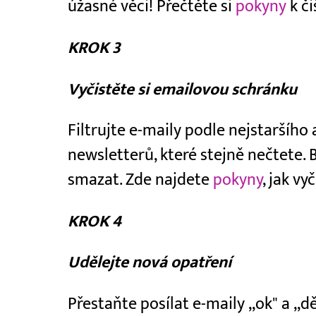
úžasné věci! Přečtěte si
pokyny
k či
KROK 3
Vyčistěte si emailovou schránku
Filtrujte e-maily podle nejstaršího 
newsletterů, které stejně nečtete. 
smazat. Zde najdete
pokyny
, jak vy
KROK 4
Udělejte nová opatření
Přestaňte posílat e-maily ,,ok" a ,,