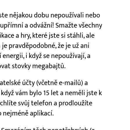
jste nějakou dobu nepoužívali nebo
te upřímní a odvážní! Smažte všechny
ce a hry, které jste si stáhli, ale
a je pravděpodobné, že je už ani
nergii, i když se nepoužívají, a
vat stovky megabajtů.
elské účty (včetně e-mailů) a
, když vám bylo 15 let a neměli jste k
chlíte svůj telefon a prodloužíte
o nejméně aplikací.