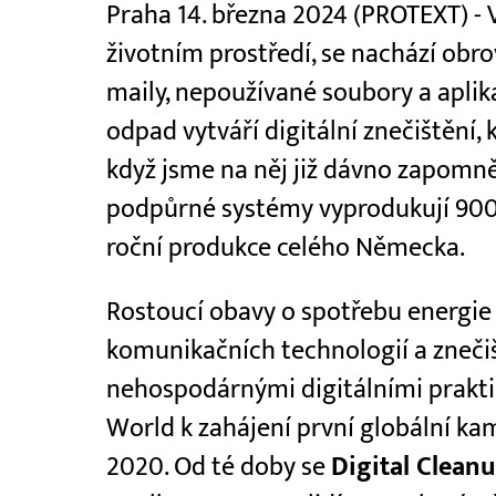
Praha 14. března 2024 (PROTEXT) - 
životním prostředí, se nachází obr
maily, nepoužívané soubory a aplikac
odpad vytváří digitální znečištění, 
když jsme na něj již dávno zapomněl
podpůrné systémy vyprodukují 900 m
roční produkce celého Německa.
Rostoucí obavy o spotřebu energie
komunikačních technologií a zneč
nehospodárnými digitálními praktika
World k zahájení první globální ka
2020. Od té doby se
Digital Clean