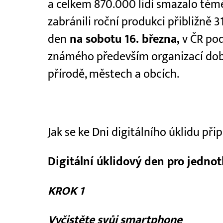
a celkem 870.000 lidí smazalo témě
zabránili roční produkci přibližně 
den
na sobotu 16. března,
v ČR pod
známého především organizací dobr
přírodě, městech a obcích.
Jak se ke Dni digitálního úklidu přip
Digitální úklidový den pro jednot
KROK 1
Vyčistěte svůj smartphone