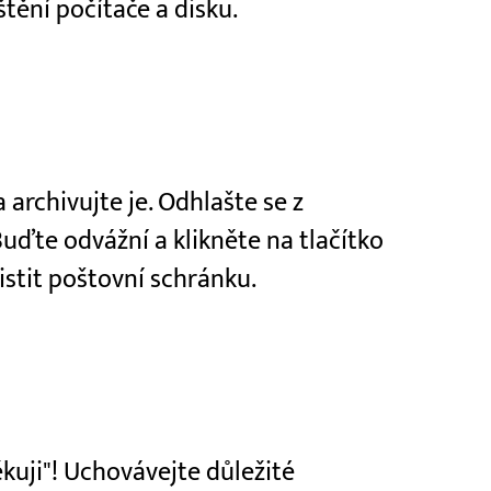
štění počítače a disku.
a archivujte je. Odhlašte se z
Buďte odvážní a klikněte na tlačítko
čistit poštovní schránku.
děkuji"! Uchovávejte důležité