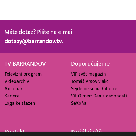
Máte dotaz? Pište na e-mail
dotazy@barrandov.tv
.
TV BARRANDOV
Doporučujeme
Televizní program
VIP svět magazín
Videoarchiv
Tomáš Arsov v akci
Akcionáři
Sejdeme se na Cibulce
Kariéra
Vít Olmer: Den s osobností
Loga ke stažení
SeXoňa
Kontakt
Sociální sítě