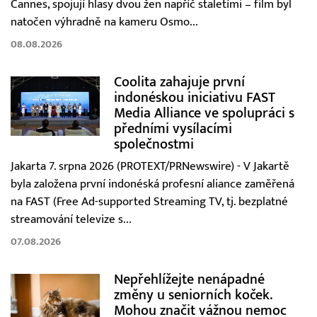
Cannes, spojují hlasy dvou žen napříč staletími – film byl
natočen výhradně na kameru Osmo...
08.08.2026
Coolita zahajuje první
indonéskou iniciativu FAST
Media Alliance ve spolupráci s
předními vysílacími
společnostmi
Jakarta 7. srpna 2026 (PROTEXT/PRNewswire) - V Jakartě
byla založena první indonéská profesní aliance zaměřená
na FAST (Free Ad-supported Streaming TV, tj. bezplatné
streamování televize s...
07.08.2026
Nepřehlížejte nenápadné
změny u seniorních koček.
Mohou značit vážnou nemoc