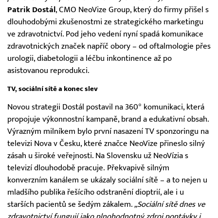
Patrik Dostál
, CMO NeoVize Group, který do firmy přišel s
dlouhodobými zkušenostmi ze strategického marketingu
ve zdravotnictví. Pod jeho vedení nyní spadá komunikace
zdravotnických značek napříč obory – od oftalmologie přes
urologii, diabetologii a léčbu inkontinence až po
asistovanou reprodukci.
TV, sociální sítě a konec slev
Novou strategii Dostál postavil na 360° komunikaci, která
propojuje výkonnostní kampaně, brand a edukativní obsah.
Výrazným milníkem bylo první nasazení TV sponzoringu na
televizi Nova v Česku, které značce NeoVize přineslo silný
zásah u široké veřejnosti. Na Slovensku už NeoVízia s
televizí dlouhodobě pracuje. Překvapivě silným
konverzním kanálem se ukázaly sociální sítě – a to nejen u
mladšího publika řešícího odstranění dioptrií, ale i u
starších pacientů se šedým zákalem.
„Sociální sítě dnes ve
zdravotnictví fungují jako plnohodnotný zdroj poptávky i