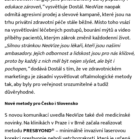
edukace zároveň,“
vysvětluje Dostál. NeoVize naopak
odmítá agresivní prodej a slevové kampaně, které jsou na
trhu privátní zdravotní péče stále běžné. Místo toho vsází
na vysvětlování léčebných postupů, bourání mýtů a video
příběhy pacientů, kterým zákrok změnil každodenní život.
„Silnou stránkou NeoVize jsou lékaři, kteří jsou našimi
ambasadory. Jejich odbornost a lidskost jsou pro nás klíčové,
proto by každý z nich měl být nejen slyšet, ale být i
pochopen,“
dodává Dostál s tím, že ve zdravotnickém
marketingu je zásadní vysvětlovat oftalmologické metody
tak, aby byly pro veřejnost srozumitelné a tudíž
důvěryhodné.
Nové metody pro Česko i Slovensko
S novou komunikací uvedla NeoVize také dvě medicínské
novinky. Na klinikách v Praze i v Brně začala realizovat
metodu
PRESBYOND®
– minimálně invazivní laserovou
korekci presbyopie neboli vetchozrakosti, která je určená