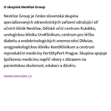
O skupině NeoVize Group
NeoVize Group je česko-slovenská skupina
specializovaných zdravotnických zařízení sdružující síť
očních klinik NeoVize, Dětské oční centrum Kukátko,
urologickou kliniku UroKlinikum, centrum pro léčbu
diabetu a endokrinologických onemocnění DIAvize,
urogynekologickou kliniku KontiKlinikum a centrum
reprodukční medicíny FertilityPort Prague. Skupina spojuje
špičkovou medicínu napříč obory s důrazem na
pacientskou zkušenost, edukaci a důvěru.
www.neovize.cz