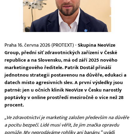
Praha 16. června 2026 (PROTEXT) -
Skupina NeoVize
Group, přední síť zdravotnických zařízení v České
republice a na Slovensku, má od září 2025 nového
marketingového ředitele. Patrik Dostál přináší
jednotnou strategii postavenou na důvěře, edukaci a
datech místo agresivních slev. A první výsledky jsou
patrné: jen u očních klinik NeoVize v Česku narostly
poptávky v online prostředí meziročně o více než 28
procent.
„Ve zdravotnictví je marketing založen především na důvěře
a pocitu bezpečí. Lidé musí věřit, že jim značka opravdu
pomůže. My neprodáváme rohlíky ani banány,“
uvádí