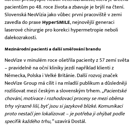
pacientům po 48. roce života a zbavuje je brýlí na čtení.
Slovenská NeoVízia jako vůbec první pracoviště v zemi
zavedla do praxe
HyperSMILE
, nejnovější generaci
laserové chirurgie pro korekci hypermetropie neboli
dalekozrakosti.
Mezinárodní pacienti a další směřování brandu
NeoVize v minulém roce ošetřila pacienty z 57 zemí světa
– pravidelně na oční kliniky jezdí například klienti z
Německa, Polska i Velké Británie. Další rozvoj značek
NeoVize Group má cílit i na mladší publikum a důsledněji
rozlišovat mezi českým a slovenským trhem.
„Pacientské
chování, motivace i rozhodovací procesy se mezi oběma
trhy výrazně liší, byť jsou si jazykově blízké. Komunikaci
proto nestačí jen lokalizovat – je potřeba ji ohýbat podle
specifik každého trhu,“
uzavírá Dostál.