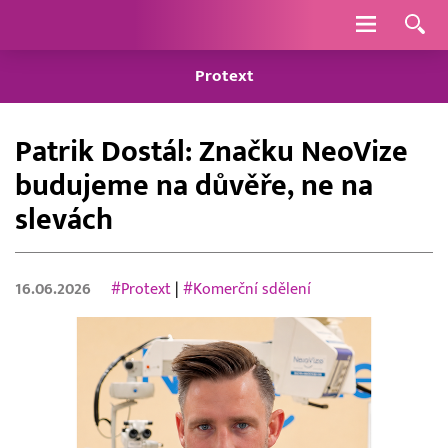
Navigace
Protext
Patrik Dostál: Značku NeoVize
budujeme na důvěře, ne na
slevách
16.06.2026
#Protext
|
#Komerční sdělení