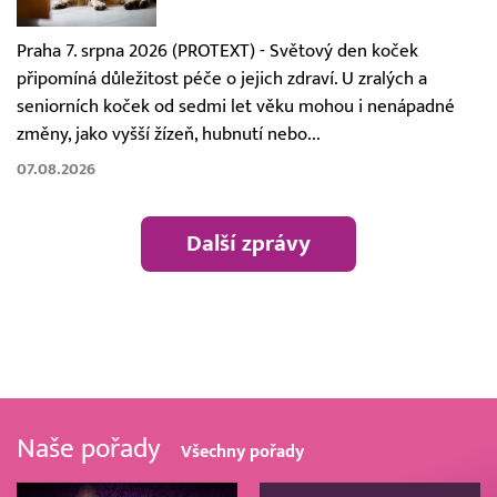
Praha 7. srpna 2026 (PROTEXT) - Světový den koček
připomíná důležitost péče o jejich zdraví. U zralých a
seniorních koček od sedmi let věku mohou i nenápadné
změny, jako vyšší žízeň, hubnutí nebo...
07.08.2026
Další zprávy
Naše pořady
Všechny pořady