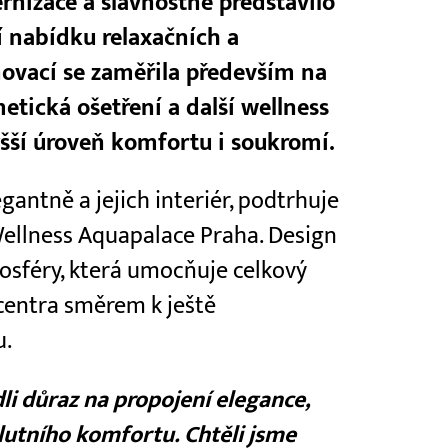
rnizace a slavnostně představilo
jí nabídku relaxačních a
inovací se zaměřila především na
tická ošetření a další wellness
vyšší úroveň komfortu i soukromí.
ntně a jejich interiér, podtrhuje
ellness Aquapalace Praha. Design
osféry, která umocňuje celkový
 centra směrem k ještě
u.
li důraz na propojení elegance,
lutního komfortu. Chtěli jsme