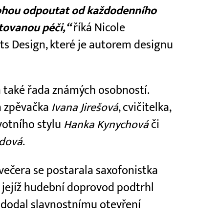
 mohou odpoutat od každodenního
ytovanou péči,“
říká Nicole
its Design, které je autorem designu
a také řada známých osobností.
a zpěvačka
Ivana Jirešová
, cvičitelka,
votního stylu
Hanka Kynychová
či
ndová
.
ečera se postarala saxofonistka
, jejíž hudební doprovod podtrhl
a dodal slavnostnímu otevření