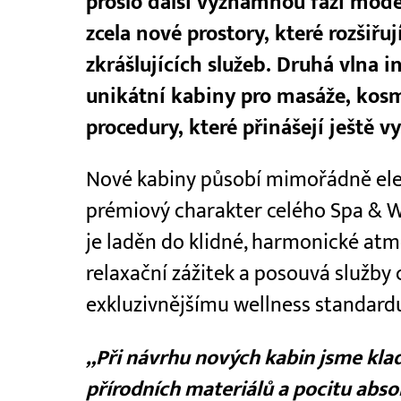
prošlo další významnou fází mode
zcela nové prostory, které rozšiřu
zkrášlujících služeb. Druhá vlna 
unikátní kabiny pro masáže, kosme
procedury, které přinášejí ještě 
Nové kabiny působí mimořádně elega
prémiový charakter celého Spa & W
je laděn do klidné, harmonické atm
relaxační zážitek a posouvá služby
exkluzivnějšímu wellness standard
„Při návrhu nových kabin jsme klad
přírodních materiálů a pocitu abso