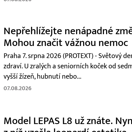
Nepřehlížejte nenápadné změ
Mohou značit vážnou nemoc
Praha 7. srpna 2026 (PROTEXT) - Světový den
zdraví. U zralých a seniorních koček od se
vyšší žízeň, hubnutí nebo...
07.08.2026
Model LEPAS L8 už znáte. Nyní