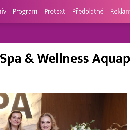
hiv
Program
Protext
Předplatné
Rekla
 Spa & Wellness Aquap