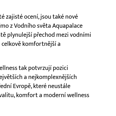
té zajisté ocení, jsou také nové
ímo z Vodního světa Aquapalace
ště plynulejší přechod mezi vodními
i celkově komfortnější a
lness tak potvrzují pozici
ejvětších a nejkomplexnějších
řední Evropě, které neustále
kvalitu, komfort a moderní wellness