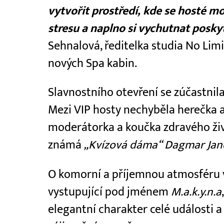
vytvořit prostředí, kde se hosté
stresu a naplno si vychutnat posk
Sehnalová, ředitelka studia No Lim
nových Spa kabin.
Slavnostního otevření se zúčastnil
Mezi VIP hosty nechyběla herečka 
moderátorka a koučka zdravého ži
známá
„Kvízová dáma“ Dagmar Ja
O komorní a příjemnou atmosféru v
vystupující pod jménem
M.a.k.y.n.a
elegantní charakter celé události 