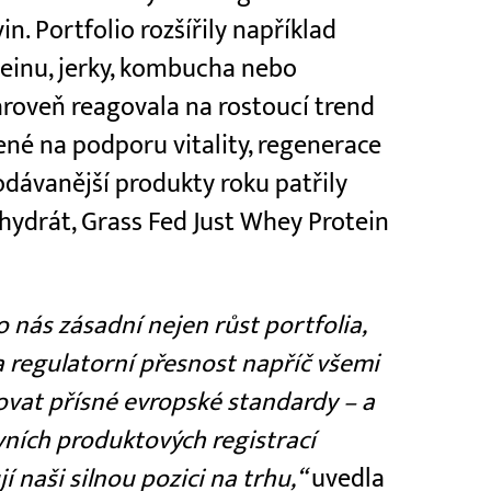
n. Portfolio rozšířily například
teinu, jerky, kombucha nebo
ároveň reagovala na rostoucí trend
né na podporu vitality, regenerace
dávanější produkty roku patřily
ydrát, Grass Fed Just Whey Protein
o nás zásadní nejen růst portfolia,
a regulatorní přesnost napříč všemi
ovat přísné evropské standardy – a
vních produktových registrací
í naši silnou pozici na trhu,“
uvedla