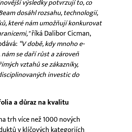
novější výsledky potvrzují to, co
Beam dosáhl rozsahu, technologií,
íků, které nám umožňují konkurovat
hranicemi,"
říká Dalibor Cicman,
odává:
“V době, kdy mnoho e-
 nám se daří růst a zároveň
přímých vztahů se zákazníky,
 disciplinovaných investic do
lia a důraz na kvalitu
 trh více než 1000 nových
duktů v klíčových kategoriích