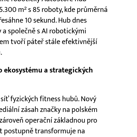
15.300 m² s 85 roboty, kde průměrná
řesáhne 10 sekund. Hub dnes
y a společně s AI robotickými
 tvoří páteř stále efektivnější
.
o ekosystému a strategických
íť fyzických fitness hubů. Nový
ediální zásah značky na polském
l zároveň operační základnou pro
st postupně transformuje na