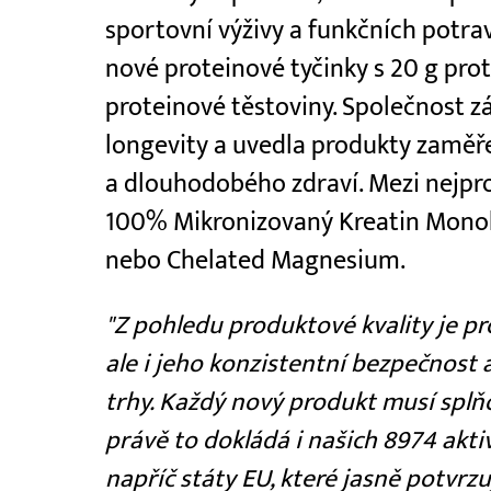
sportovní výživy a funkčních potravi
nové proteinové tyčinky s 20 g pro
proteinové těstoviny. Společnost z
longevity a uvedla produkty zaměře
a dlouhodobého zdraví. Mezi nejpro
100% Mikronizovaný Kreatin Monoh
nebo Chelated Magnesium.
"Z pohledu produktové kvality je pr
ale i jeho konzistentní bezpečnost 
trhy. Každý nový produkt musí splň
právě to dokládá i našich 8974 akti
napříč státy EU, které jasně potvrzuj