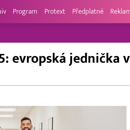
hiv
Program
Protext
Předplatné
Rekla
 evropská jednička v 