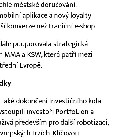
chlé městské doručování.
obilní aplikace a nový loyalty
ší konverze než tradiční e-shop.
dále podporovala strategická
n MMA a KSW, která patří mezi
třední Evropě.
edky
také dokončení investičního kola
vstoupili investoři PortfoLion a
ívá především pro další robotizaci,
vropských trzích. Klíčovou