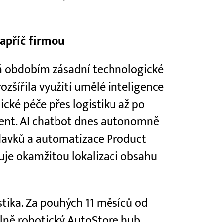
apříč firmou
ň obdobím zásadní technologické
zšířila využití umělé inteligence
ické péče přes logistiku až po
nt. AI chatbot dnes autonomně
adavků a automatizace Product
e okamžitou lokalizaci obsahu
tika. Za pouhých 11 měsíců od
lně robotický AutoStore hub