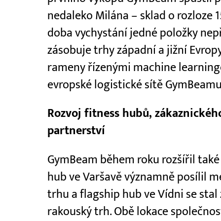
nedaleko Milána – sklad o rozloze 
doba vychystání jedné položky nep
zásobuje trhy západní a jižní Evrop
rameny řízenými machine learningem
evropské logistické sítě GymBeamu
Rozvoj fitness hubů, zákaznickéh
partnerství
GymBeam během roku rozšířil také s
hub ve Varšavě významně posílil m
trhu a flagship hub ve Vídni se sta
rakouský trh. Obě lokace společno