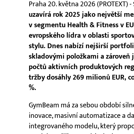
Praha 20. května 2026 (PROTEXT) -
uzavírá rok 2025 jako největší m
v segmentu Health & Fitness v EU 
evropského lídra v oblasti sporto
stylu. Dnes nabízí nejširší portfol
skladovými položkami a zároveň j
počtů aktivních produktových reg
tržby dosáhly 269 milionů EUR, co
%.
GymBeam má za sebou období silné
inovace, masivní automatizace a dal
integrovaného modelu, který propoju