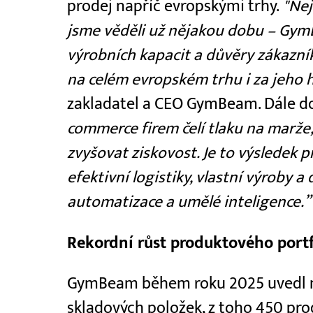
prodej napříč evropskými trhy.
"Nej
jsme věděli už nějakou dobu – Gym
výrobních kapacit a důvěry zákazn
na celém evropském trhu i za jeho 
zakladatel a CEO GymBeam. Dále d
commerce firem čelí tlaku na marže,
zvyšovat ziskovost. Je to výsledek 
efektivní logistiky, vlastní výroby a
automatizace a umělé inteligence.”
Rekordní růst produktového portfo
GymBeam během roku 2025 uvedl na
skladových položek, z toho 450 pro