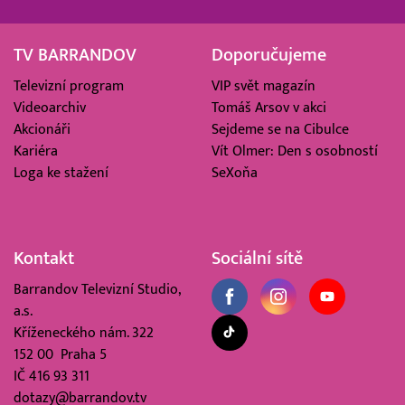
TV BARRANDOV
Doporučujeme
Televizní program
VIP svět magazín
Videoarchiv
Tomáš Arsov v akci
Akcionáři
Sejdeme se na Cibulce
Kariéra
Vít Olmer: Den s osobností
Loga ke stažení
SeXoňa
Kontakt
Sociální sítě
Barrandov Televizní Studio,
a.s.
Kříženeckého nám. 322
152 00 Praha 5
IČ 416 93 311
dotazy@barrandov.tv