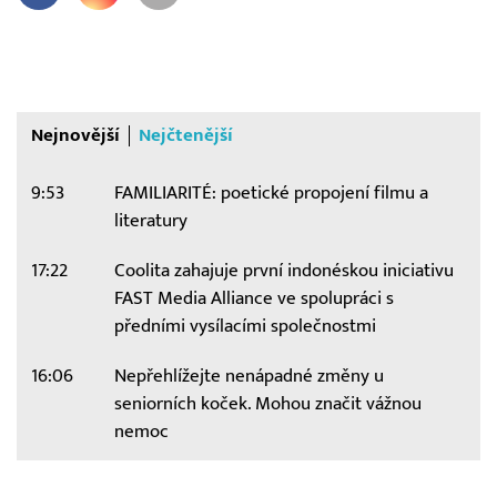
Nejnovější
Nejčtenější
9:53
FAMILIARITÉ: poetické propojení filmu a
literatury
17:22
Coolita zahajuje první indonéskou iniciativu
FAST Media Alliance ve spolupráci s
předními vysílacími společnostmi
16:06
Nepřehlížejte nenápadné změny u
seniorních koček. Mohou značit vážnou
nemoc