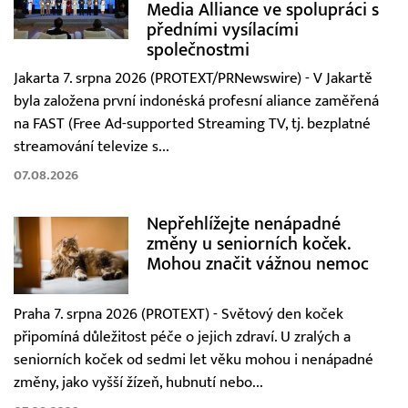
Media Alliance ve spolupráci s
předními vysílacími
společnostmi
Jakarta 7. srpna 2026 (PROTEXT/PRNewswire) - V Jakartě
byla založena první indonéská profesní aliance zaměřená
na FAST (Free Ad-supported Streaming TV, tj. bezplatné
streamování televize s...
07.08.2026
Nepřehlížejte nenápadné
změny u seniorních koček.
Mohou značit vážnou nemoc
Praha 7. srpna 2026 (PROTEXT) - Světový den koček
připomíná důležitost péče o jejich zdraví. U zralých a
seniorních koček od sedmi let věku mohou i nenápadné
změny, jako vyšší žízeň, hubnutí nebo...