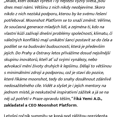
„Mladí, kteří dokáží vyřešit i ty nejtěžší výzvy světa, jsou
dnes mezi námi. Většinu z nich nikdy neobjevíme. Skoro
nikdo z nich nezíská podporu, kterou by ke svému řešení
potřeboval. Moonshot Platform se to snaží změnit. Věříme,
že současná generace mladých lidí, a zejména ti, kdo na
vlastní kůži zažívají dnešní problémy společnosti, klimatu, či
válečných konfliktů mají unikátní šanci postavit se do čela a
podílet se na budování budoucnosti, která je především
jejich. Do Prahy a Ostravy letos přivážíme dosud nejsilnější
skupinu inovátorů, kteří ať už svými vynálezy, nebo
advokacií mění životy druhých k lepšímu. Dělají to většinou
s minimálními zdroji a podporou, což je staví do pozice,
které říkáme moonshot, tedy do snahy dosáhnout zdánlivě
nedosažitelného cíle. Vidět a slyšet je i jejich mentory na
jednom místě, je neskutečně inspirativní zážitek a já se na
něj už potřetí v Praze opravdu těším,“
říká Yemi A.D.,
zakladatel a CEO Moonshot Platform
.
Letošní ročník summitu se koná pod záštitou prezidenta