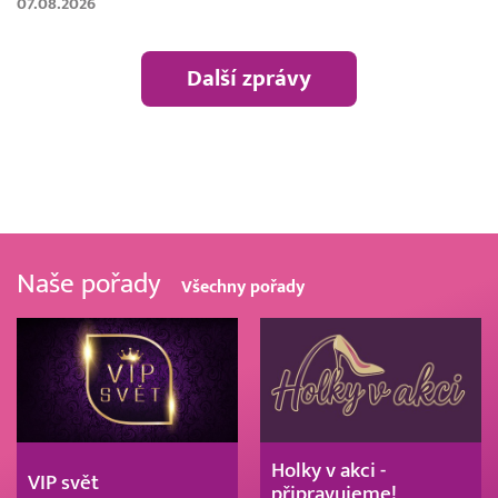
07.08.2026
Další zprávy
Naše pořady
Všechny pořady
Holky v akci -
VIP svět
připravujeme!