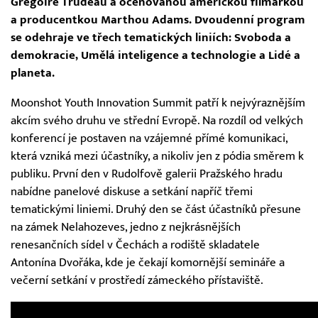
Grégoire Trudeau a oceňovanou americkou filmařkou
a producentkou Marthou Adams. Dvoudenní program
se odehraje ve třech tematických liniích: Svoboda a
demokracie, Umělá inteligence a technologie a Lidé a
planeta.
Moonshot Youth Innovation Summit patří k nejvýraznějším
akcím svého druhu ve střední Evropě. Na rozdíl od velkých
konferencí je postaven na vzájemné přímé komunikaci,
která vzniká mezi účastníky, a nikoliv jen z pódia směrem k
publiku. První den v Rudolfově galerii Pražského hradu
nabídne panelové diskuse a setkání napříč třemi
tematickými liniemi. Druhý den se část účastníků přesune
na zámek Nelahozeves, jedno z nejkrásnějších
renesančních sídel v Čechách a rodiště skladatele
Antonína Dvořáka, kde je čekají komornější semináře a
večerní setkání v prostředí zámeckého přístaviště.