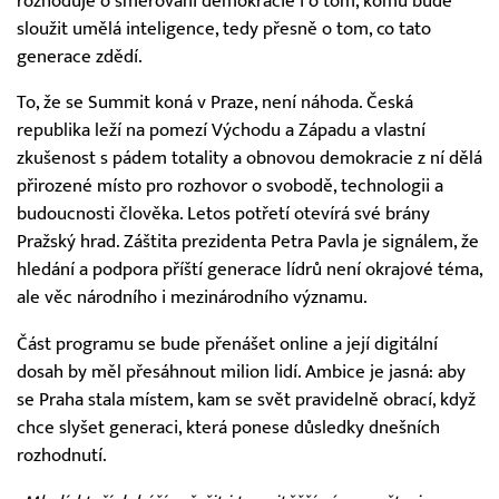
rozhoduje o směřování demokracie i o tom, komu bude
sloužit umělá inteligence, tedy přesně o tom, co tato
generace zdědí.
To, že se Summit koná v Praze, není náhoda. Česká
republika leží na pomezí Východu a Západu a vlastní
zkušenost s pádem totality a obnovou demokracie z ní dělá
přirozené místo pro rozhovor o svobodě, technologii a
budoucnosti člověka. Letos potřetí otevírá své brány
Pražský hrad. Záštita prezidenta Petra Pavla je signálem, že
hledání a podpora příští generace lídrů není okrajové téma,
ale věc národního i mezinárodního významu.
Část programu se bude přenášet online a její digitální
dosah by měl přesáhnout milion lidí. Ambice je jasná: aby
se Praha stala místem, kam se svět pravidelně obrací, když
chce slyšet generaci, která ponese důsledky dnešních
rozhodnutí.