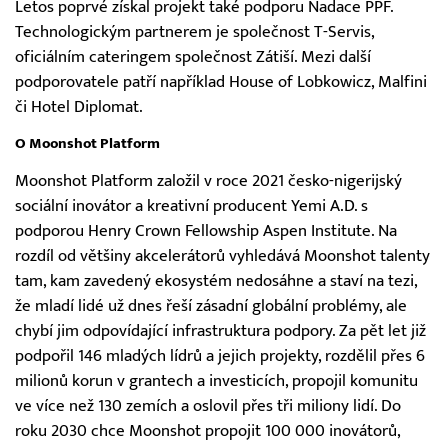
Letos poprvé získal projekt také podporu Nadace PPF.
Technologickým partnerem je společnost T-Servis,
oficiálním cateringem společnost Zátiší. Mezi další
podporovatele patří například House of Lobkowicz, Malfini
či Hotel Diplomat.
O Moonshot Platform
Moonshot Platform založil v roce 2021 česko-nigerijský
sociální inovátor a kreativní producent Yemi A.D. s
podporou Henry Crown Fellowship Aspen Institute. Na
rozdíl od většiny akcelerátorů vyhledává Moonshot talenty
tam, kam zavedený ekosystém nedosáhne a staví na tezi,
že mladí lidé už dnes řeší zásadní globální problémy, ale
chybí jim odpovídající infrastruktura podpory. Za pět let již
podpořil 146 mladých lídrů a jejich projekty, rozdělil přes 6
milionů korun v grantech a investicích, propojil komunitu
ve více než 130 zemích a oslovil přes tři miliony lidí. Do
roku 2030 chce Moonshot propojit 100 000 inovátorů,