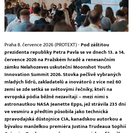
Praha 8. července 2026 (PROTEXT) -
Pod záštitou
prezidenta republiky Petra Pavla se ve dnech 13. a 14.
července 2026 na Pražském hradě a renesančním
zámku Nelahozeves uskuteční Moonshot Youth
Innovation Summit 2026. Stovka pečlivě vybraných
mladých lídrů, zakladatelů a inovátorů z více než 60
zemí se zde setká se světovými řečníky, kteří na
evropská pódia běžně nezavítají – mezi nimi s
astronautkou NASA Jeanette Epps, jež strávila 235 dní
ve vesmíru a předtím působila jako technická
zpravodajská důstojnice CIA, kanadskou autorkou a
bývalou manželkou premiéra Justina Trudeaua Sophií