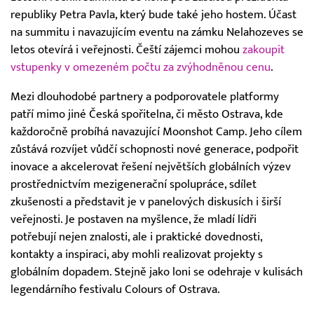
republiky Petra Pavla, který bude také jeho hostem. Účast
na summitu i navazujícím eventu na zámku Nelahozeves se
letos otevírá i veřejnosti. Čeští zájemci mohou
zakoupit
vstupenky v omezeném počtu za zvýhodněnou cenu
.
Mezi dlouhodobé partnery a podporovatele platformy
patří mimo jiné Česká spořitelna, či město Ostrava, kde
každoročně probíhá navazující Moonshot Camp. Jeho cílem
zůstává rozvíjet vůdčí schopnosti nové generace, podpořit
inovace a akcelerovat řešení největších globálních výzev
prostřednictvím mezigenerační spolupráce, sdílet
zkušenosti a představit je v panelových diskusích i širší
veřejnosti. Je postaven na myšlence, že mladí lídři
potřebují nejen znalosti, ale i praktické dovednosti,
kontakty a inspiraci, aby mohli realizovat projekty s
globálním dopadem. Stejně jako loni se odehraje v kulisách
legendárního festivalu Colours of Ostrava.