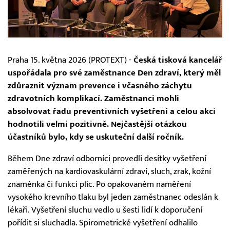
Praha 15. května 2026 (PROTEXT) -
Česká tisková kancelář
uspořádala pro své zaměstnance Den zdraví, který měl
zdůraznit význam prevence i včasného záchytu
zdravotních komplikací. Zaměstnanci mohli
absolvovat řadu preventivních vyšetření a celou akci
hodnotili velmi pozitivně. Nejčastější otázkou
účastníků bylo, kdy se uskuteční další ročník.
Během Dne zdraví odborníci provedli desítky vyšetření
zaměřených na kardiovaskulární zdraví, sluch, zrak, kožní
znaménka či funkci plic. Po opakovaném naměření
vysokého krevního tlaku byl jeden zaměstnanec odeslán k
lékaři. Vyšetření sluchu vedlo u šesti lidí k doporučení
pořídit si sluchadla. Spirometrické vyšetření odhalilo