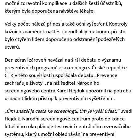
možné zdravotní komplikace u dalších šesti účastníků,
kterým byla doporučena návštěva lékaře.
Velký počet nálezů přinesla také oční vyšetření. Kontroly
kožních znamének naštěstí neodhalily melanom, přesto
bylo čtyřem lidem doporučeno odstranění podezřelých
útvarů.
Den zdraví zároveň navázal na širší debatu o významu
preventivních programů a screeningu v České republice.
ČTK v této souvislosti uspořádala debatu „Prevence
zachraňuje životy“, na níž ředitel Národního
screeningového centra Karel Hejduk upozornil na potřebu
usnadnit lidem přístup k preventivním vyšetřením.
„Čím snazší je cesta ke screeningu, tím je vyšší účast,“
uvedl
Hejduk. Národní screeningové centrum proto do konce
letošního roku plánuje testování centrálního rezervačního
systému, který umožní objednávání na preventivní