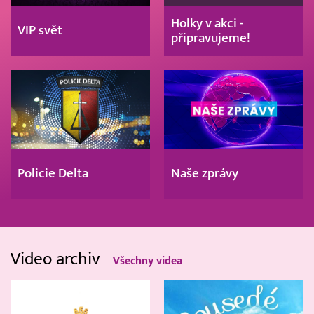
Holky v akci -
VIP svět
připravujeme!
Policie Delta
Naše zprávy
Video archiv
Všechny videa