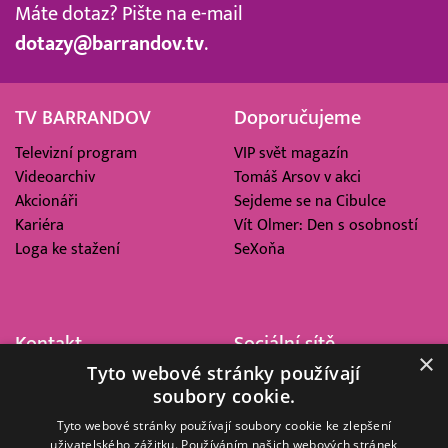
Máte dotaz? Pište na e-mail
dotazy@barrandov.tv
.
TV BARRANDOV
Doporučujeme
Televizní program
VIP svět magazín
Videoarchiv
Tomáš Arsov v akci
Akcionáři
Sejdeme se na Cibulce
Kariéra
Vít Olmer: Den s osobností
Loga ke stažení
SeXoňa
Kontakt
Sociální sítě
×
Tyto webové stránky používají
Barrandov Televizní Studio,
soubory cookie.
a.s.
Kříženeckého nám. 322
Tyto webové stránky používají soubory cookie ke zlepšení
uživatelského zážitku. Používáním našich webových stránek