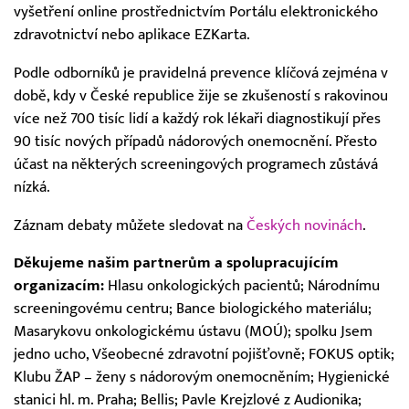
vyšetření online prostřednictvím Portálu elektronického
zdravotnictví nebo aplikace EZKarta.
Podle odborníků je pravidelná prevence klíčová zejména v
době, kdy v České republice žije se zkušeností s rakovinou
více než 700 tisíc lidí a každý rok lékaři diagnostikují přes
90 tisíc nových případů nádorových onemocnění. Přesto
účast na některých screeningových programech zůstává
nízká.
Záznam debaty můžete sledovat na
Českých novinách
.
Děkujeme našim partnerům a spolupracujícím
organizacím:
Hlasu onkologických pacientů; Národnímu
screeningovému centru; Bance biologického materiálu;
Masarykovu onkologickému ústavu (MOÚ); spolku Jsem
jedno ucho, Všeobecné zdravotní pojišťovně; FOKUS optik;
Klubu ŽAP – ženy s nádorovým onemocněním; Hygienické
stanici hl. m. Praha; Bellis; Pavle Krejzlové z Audionika;