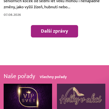
seniorních koček od sedmi let věku mohou i nenápadné
změny, jako vyšší žízeň, hubnutí nebo...
07.08.2026
Další zprávy
Naše pořady
Všechny pořady