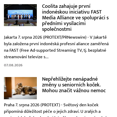
Coolita zahajuje první
indonéskou iniciativu FAST
Media Alliance ve spolupráci s
předními vysílacími
společnostmi
Jakarta 7. srpna 2026 (PROTEXT/PRNewswire) - V Jakartě
byla založena první indonéská profesní aliance zaměřená
na FAST (Free Ad-supported Streaming TV, tj. bezplatné
streamování televize s...
07.08.2026
Nepřehlížejte nenápadné
změny u seniorních koček.
Mohou značit vážnou nemoc
Praha 7. srpna 2026 (PROTEXT) - Světový den koček
připomíná důležitost péče o jejich zdraví. U zralých a