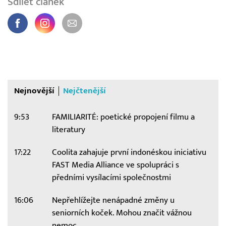
Sdílet článek
Nejnovější
Nejčtenější
9:53
FAMILIARITÉ: poetické propojení filmu a
literatury
17:22
Coolita zahajuje první indonéskou iniciativu
FAST Media Alliance ve spolupráci s
předními vysílacími společnostmi
16:06
Nepřehlížejte nenápadné změny u
seniorních koček. Mohou značit vážnou
nemoc