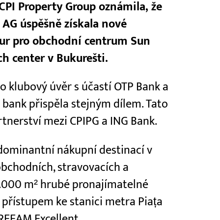
CPI Property Group oznámila, že
e AG úspěšně získala nové
eur pro obchodní centrum Sun
h center v Bukurešti.
o klubový úvěr s účastí OTP Bank a
 bank přispěla stejným dílem. Tato
tnerství mezi CPIPG a ING Bank.
 dominantní nákupní destinací v
 obchodních, stravovacích a
1.000 m² hrubé pronajímatelné
přístupem ke stanici metra Piața
BREEAM Excellent.