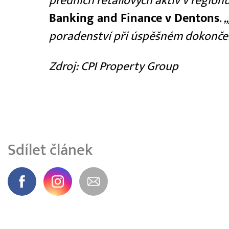
předních retailových aktiv v regionu
Banking and Finance v Dentons
.
„
poradenství při úspěšném dokončen
Zdroj: CPI Property Group
Sdílet článek