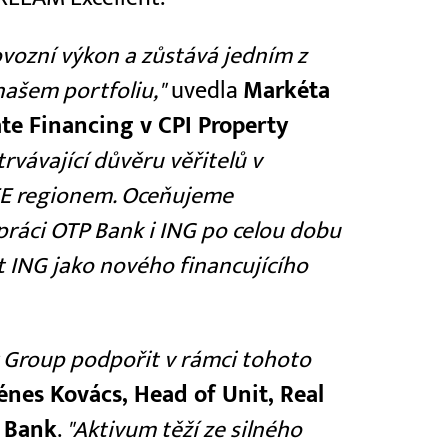
ovozní výkon a zůstává jedním z
 našem portfoliu,"
uvedla
Markéta
ate Financing v CPI Property
rvávající důvěru věřitelů v
CEE regionem. Oceňujeme
práci OTP Bank i ING po celou dobu
at ING jako nového financujícího
y Group podpořit v rámci tohoto
énes Kovács, Head of Unit, Real
P Bank
.
"Aktivum těží ze silného