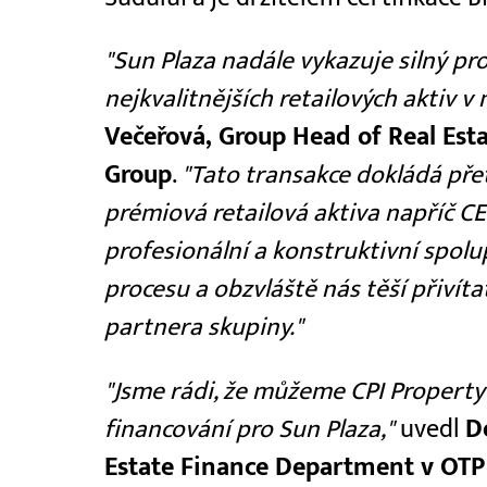
"Sun Plaza nadále vykazuje silný pr
nejkvalitnějších retailových aktiv v
Večeřová, Group Head of Real Est
Group
.
"Tato transakce dokládá přet
prémiová retailová aktiva napříč 
profesionální a konstruktivní spolu
procesu a obzvláště nás těší přivít
partnera skupiny."
"Jsme rádi, že můžeme CPI Propert
financování pro Sun Plaza,"
uvedl
D
Estate Finance Department v OT