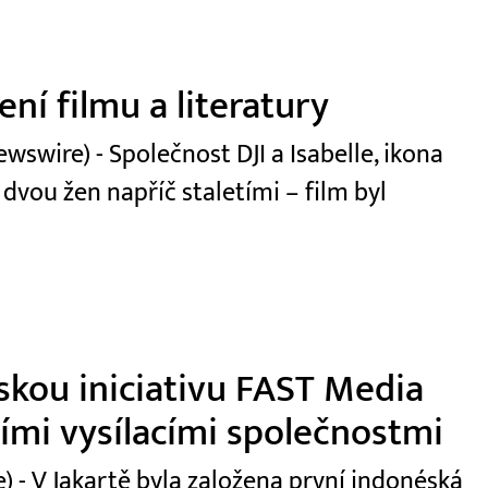
ní filmu a literatury
swire) - Společnost DJI a Isabelle, ikona
 dvou žen napříč staletími – film byl
skou iniciativu FAST Media
ními vysílacími společnostmi
 - V Jakartě byla založena první indonéská