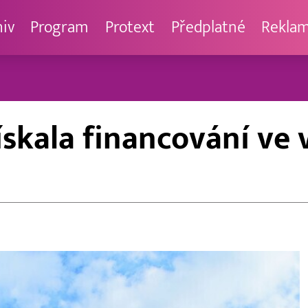
hiv
Program
Protext
Předplatné
Rekla
ískala financování ve 