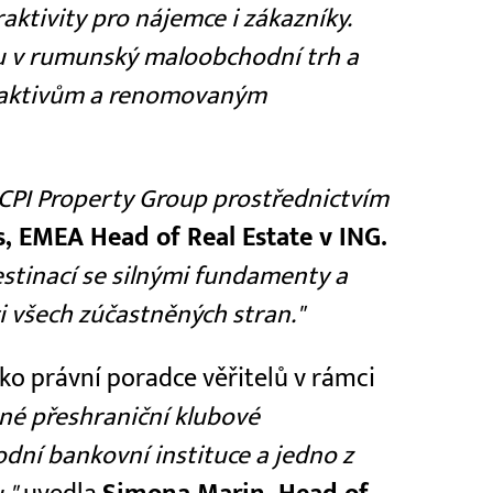
ktivity pro nájemce i zákazníky.
ru v rumunský maloobchodní trh a
m aktivům a renomovaným
s CPI Property Group prostřednictvím
, EMEA Head of Real Estate v ING.
stinací se silnými fundamenty a
 všech zúčastněných stran."
o právní poradce věřitelů v rámci
ané přeshraniční klubové
dní bankovní instituce a jedno z