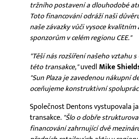
tržního postavení a dlouhodobé atra
Toto financování odráží naši důvě
naše závazky vůči vysoce kvalitní
sponzorům v celém regionu CEE."
"Těší nás rozšíření našeho vztahu 
této transakce,"
uvedl
Mike Shields
"Sun Plaza je zavedenou nákupní de
oceňujeme konstruktivní spolupráci
Společnost Dentons vystupovala jak
transakce.
"Šlo o dobře strukturov
financování zahrnující dvě mezináro