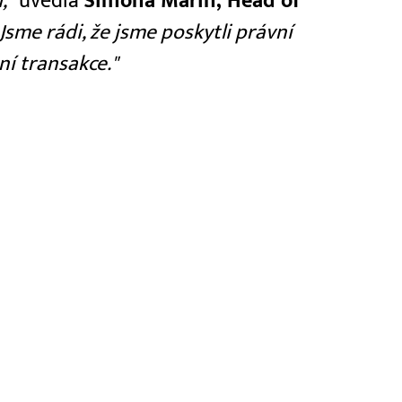
,"
uvedla
Simona Marin, Head of
Jsme rádi, že jsme poskytli právní
í transakce."