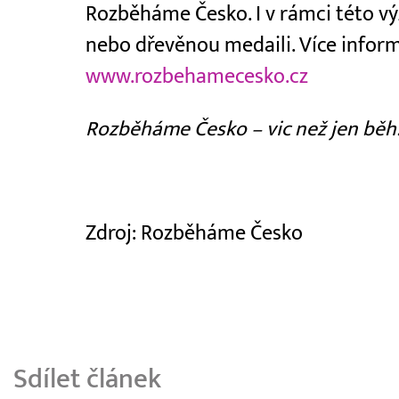
Rozběháme Česko. I v rámci této v
nebo dřevěnou medaili. Více infor
www.rozbehamecesko.cz
Rozběháme Česko – vic než jen běh
Zdroj: Rozběháme Česko
Sdílet článek