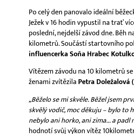
Po celý den panovalo ideální běžecké
Ježek v 16 hodin vypustil na trať ví
poslední, nejdelší závod dne. Běh n
kilometrů. Součástí startovního po
influencerka Soňa Hrabec Kotulk
Vítězem závodu na 10 kilometrů se 
ženami zvítězila
Petra Doležalová 
„Běželo se mi skvěle. Běžel jsem pr
skvělý vodič, moc děkuju – bylo to 
nebylo ani horko, ani zima... a padl
hodnotí svůj výkon vítěz 10kilome