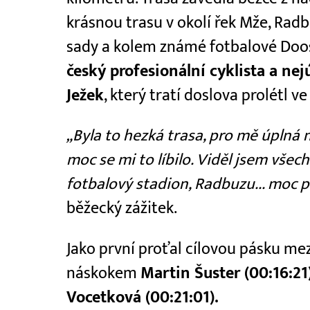
krásnou trasu v okolí řek Mže, Rad
sady a kolem známé fotbalové Doo
český profesionální cyklista a nej
Ježek
, který tratí doslova prolétl 
„Byla to hezká trasa, pro mě úplná n
moc se mi to líbilo. Viděl jsem všech
fotbalový stadion, Radbuzu... moc 
běžecký zážitek.
Jako první proťal cílovou pásku me
náskokem
Martin Šuster (00:16:21
Vocetková (00:21:01).