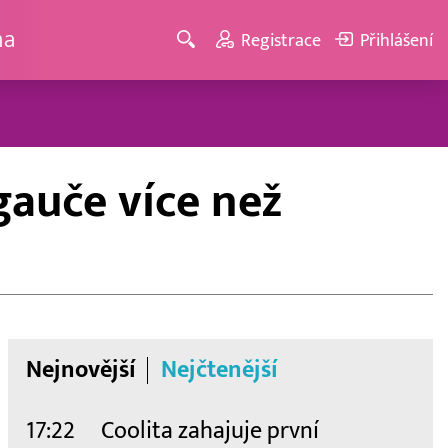
ma
Registrace
Přihlášení
gauče více než
Nejnovější
Nejčtenější
17:22
Coolita zahajuje první