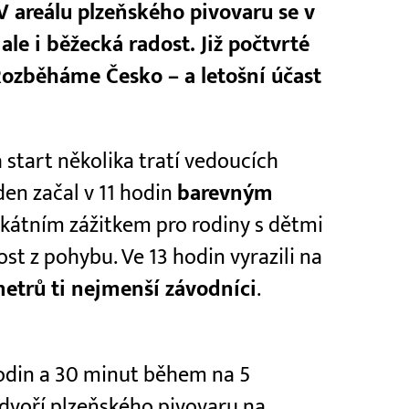
 areálu plzeňského pivovaru se v
ale i běžecká radost. Již počtvrté
 Rozběháme Česko – a letošní účast
 start několika tratí vedoucích
den začal v 11 hodin
barevným
nikátním zážitkem pro rodiny s dětmi
adost z pohybu. Ve 13 hodin vyrazili na
metrů ti nejmenší závodníci
.
hodin a 30 minut během na 5
ádvoří plzeňského pivovaru na