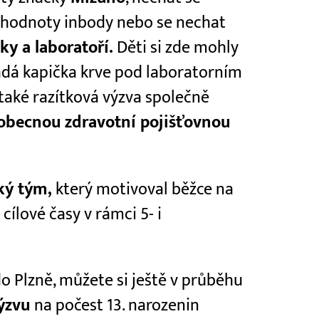
i hodnoty inbody nebo se nechat
iky a laboratoří.
Děti si zde mohly
padá kapička krve pod laboratorním
také razítková výzva společně
obecnou zdravotní pojišťovnou
ký tým,
který motivoval běžce na
cílové časy v rámci 5- i
o Plzně, můžete si ještě v průběhu
výzvu
na počest 13. narozenin