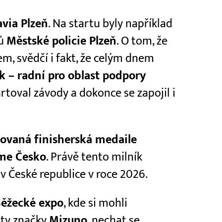
avia Plzeň
. Na startu byly například
ků
Městské policie Plzeň
. O tom, že
m, svědčí i fakt, že celým dnem
 – radní pro oblast podpory
rtoval závody a dokonce se zapojil i
tovaná finisherská medaile
áme Česko
. Právě tento milník
v České republice v roce 2026.
ěžecké expo
, kde si mohli
oty značky
Mizuno
, nechat se