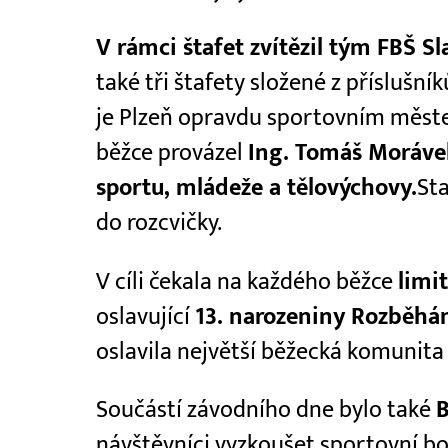
V rámci štafet zvítězil tým FBŠ Sl
také tři štafety složené z příslušní
je Plzeň opravdu sportovním měste
běžce provázel
Ing. Tomáš Morávek
sportu, mládeže a tělovýchovy.
Sta
do rozcvičky.
V cíli čekala na každého běžce
limi
oslavující
13. narozeniny Rozběh
oslavila největší běžecká komunita 
Součástí závodního dne bylo také
B
návštěvníci vyzkoušet sportovní b