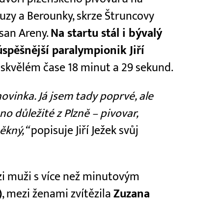
buzy a Berounky, skrze Štruncovy
san Areny.
Na startu stál i bývalý
úspěšnější paralympionik Jiří
ve skvělém čase 18 minut a 29 sekund.
ovinka. Já jsem tady poprvé, ale
no důležité z Plzně – pivovar,
pěkný,“
popisuje Jiří Ježek svůj
zi muži s více než minutovým
)
, mezi ženami zvítězila
Zuzana