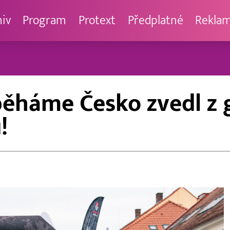
hiv
Program
Protext
Předplatné
Rekla
běháme Česko zvedl z 
!