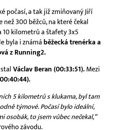
 počasí, a tak již zmiňovaný Jiří
ce než 300 běžců, na které čekal
a 10 kilometrů a štafety 3x5
le byla i známá
běžecká trenérka a
ová z Running2.
stal
Václav Beran (00:33:51).
Mezi
(00:40:44).
vních 5 kilometrů s klukama, byl tam
hodně týmové. Počasí bylo ideální,
 mi osobák, to jsem vůbec nečekal,“
trového závodu.