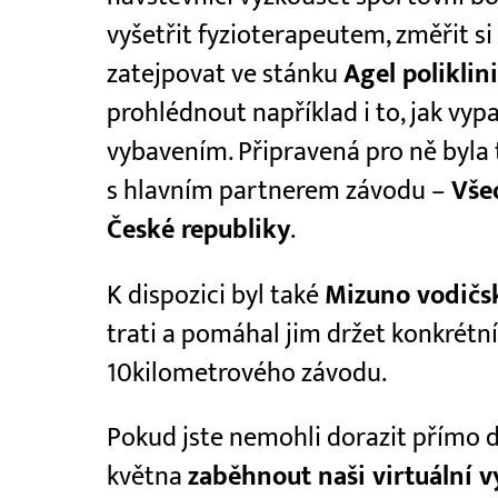
vyšetřit fyzioterapeutem, změřit s
zatejpovat ve stánku
Agel poliklin
prohlédnout například i to, jak vy
vybavením. Připravená pro ně byla 
s hlavním partnerem závodu –
Vše
České republiky
.
K dispozici byl také
Mizuno vodičs
trati a pomáhal jim držet konkrétní 
10kilometrového závodu.
Pokud jste nemohli dorazit přímo d
května
zaběhnout naši virtuální 