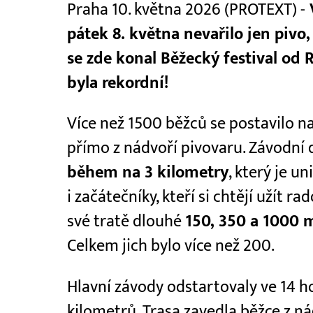
Praha 10. května 2026 (PROTEXT) -
V
pátek 8. května nevařilo jen pivo, 
se zde konal Běžecký festival od
byla rekordní!
Více než 1500 běžců se postavilo na
přímo z nádvoří pivovaru. Závodní 
během na 3 kilometry
, který je u
i začátečníky, kteří si chtějí užít r
své tratě dlouhé
150, 350 a 1000 
Celkem jich bylo více než 200.
Hlavní závody odstartovaly ve 14 
kilometrů. Trasa zavedla běžce z n