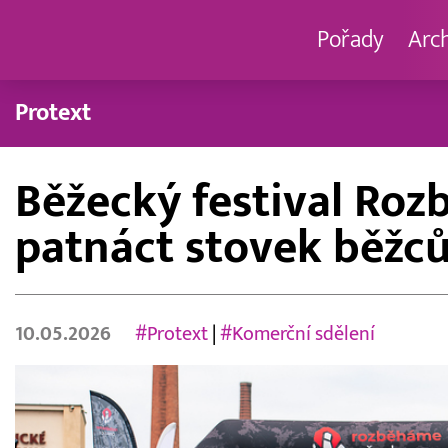
Pořady
Arc
Protext
Běžecký festival Roz
patnáct stovek běžců
10.05.2026
#Protext
|
#Komerční sdělení