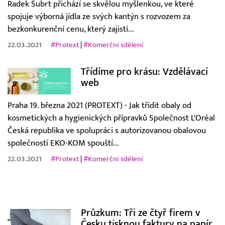
Radek Šubrt přichází se skvělou myšlenkou, ve které
spojuje výborná jídla ze svých kantýn s rozvozem za
bezkonkurenční cenu, který zajistí...
22.03.2021
#Protext
|
#Komerční sdělení
Třídíme pro krásu: Vzdělávací
web
Praha 19. března 2021 (PROTEXT) - Jak třídit obaly od
kosmetických a hygienických přípravků Společnost L'Oréal
Česká republika ve spolupráci s autorizovanou obalovou
společností EKO-KOM spouští...
22.03.2021
#Protext
|
#Komerční sdělení
Průzkum: Tři ze čtyř firem v
Česku tisknou faktury na papír