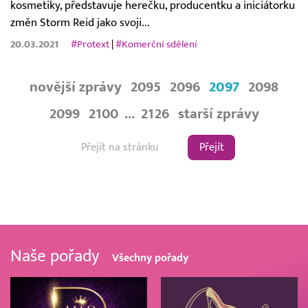
kosmetiky, představuje herečku, producentku a iniciátorku
změn Storm Reid jako svoji...
20.03.2021
#Protext
|
#Komerční sdělení
novější zprávy
2095
2096
2097
2098
2099
2100
...
2126
starší zprávy
Přejít
Naše pořady
Všechny pořady