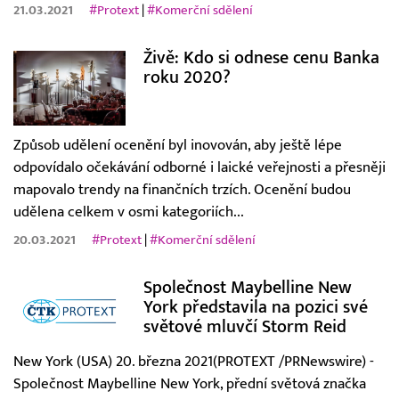
21.03.2021
#Protext
|
#Komerční sdělení
Živě: Kdo si odnese cenu Banka
roku 2020?
Způsob udělení ocenění byl inovován, aby ještě lépe
odpovídalo očekávání odborné i laické veřejnosti a přesněji
mapovalo trendy na finančních trzích. Ocenění budou
udělena celkem v osmi kategoriích...
20.03.2021
#Protext
|
#Komerční sdělení
Společnost Maybelline New
York představila na pozici své
světové mluvčí Storm Reid
New York (USA) 20. března 2021(PROTEXT /PRNewswire) -
Společnost Maybelline New York, přední světová značka