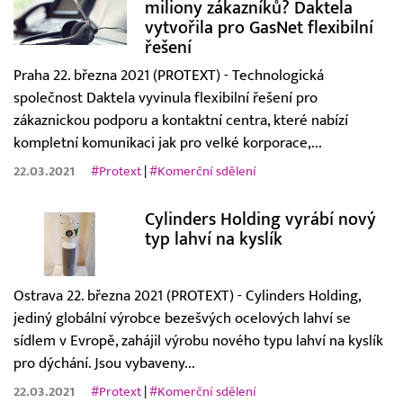
miliony zákazníků? Daktela
vytvořila pro GasNet flexibilní
řešení
Praha 22. března 2021 (PROTEXT) - Technologická
společnost Daktela vyvinula flexibilní řešení pro
zákaznickou podporu a kontaktní centra, které nabízí
kompletní komunikaci jak pro velké korporace,...
22.03.2021
#Protext
|
#Komerční sdělení
Cylinders Holding vyrábí nový
typ lahví na kyslík
Ostrava 22. března 2021 (PROTEXT) - Cylinders Holding,
jediný globální výrobce bezešvých ocelových lahví se
sídlem v Evropě, zahájil výrobu nového typu lahví na kyslík
pro dýchání. Jsou vybaveny...
22.03.2021
#Protext
|
#Komerční sdělení