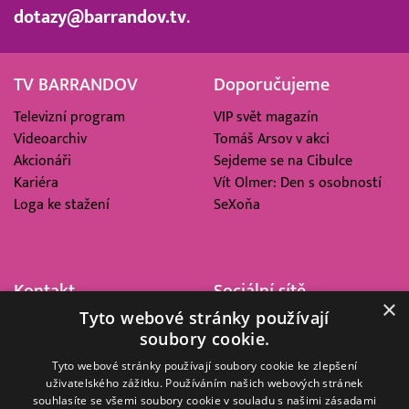
dotazy@barrandov.tv
.
TV BARRANDOV
Doporučujeme
Televizní program
VIP svět magazín
Videoarchiv
Tomáš Arsov v akci
Akcionáři
Sejdeme se na Cibulce
Kariéra
Vít Olmer: Den s osobností
Loga ke stažení
SeXoňa
Kontakt
Sociální sítě
×
Tyto webové stránky používají
Barrandov Televizní Studio,
soubory cookie.
a.s.
Kříženeckého nám. 322
Tyto webové stránky používají soubory cookie ke zlepšení
uživatelského zážitku. Používáním našich webových stránek
152 00 Praha 5
souhlasíte se všemi soubory cookie v souladu s našimi zásadami