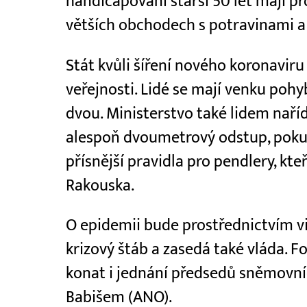
handicapovaní starší 50 let mají p
větších obchodech s potravinami a 
Stát kvůli šíření nového koronaviru
veřejnosti. Lidé se mají venku poh
dvou. Ministerstvo také lidem naříd
alespoň dvoumetrový odstup, pokud
přísnější pravidla pro pendlery, kte
Rakouska.
O epidemii bude prostřednictvím v
krizový štáb a zasedá také vláda.
konat i jednání předsedů sněmovn
Babišem (ANO).