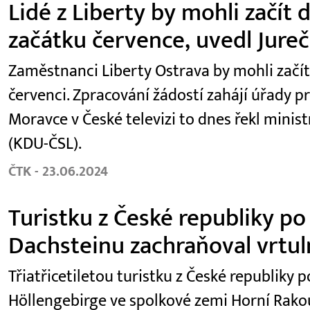
Lidé z Liberty by mohli začít
začátku července, uvedl Jure
Zaměstnanci Liberty Ostrava by mohli začí
červenci. Zpracování žádostí zahájí úřady p
Moravce v České televizi to dnes řekl minist
(KDU-ČSL).
ČTK - 23.06.2024
Turistku z České republiky po
Dachsteinu zachraňoval vrtul
Třiatřicetiletou turistku z České republiky
Höllengebirge ve spolkové zemi Horní Rako