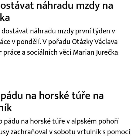
 dostávat náhradu mzdy na
čka
t dostávat náhradu mzdy první týden v
ráce v pondělí. V pořadu Otázky Václava
r práce a sociálních věcí Marian Jurečka
 pádu na horské túře na
ník
 po pádu na horské túře v alpském pohoří
usy zachraňoval v sobotu vrtulník s pomocí