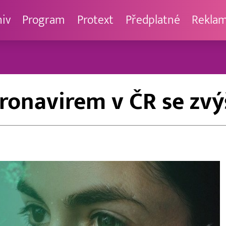
hiv
Program
Protext
Předplatné
Rekla
onavirem v ČR se zvýš