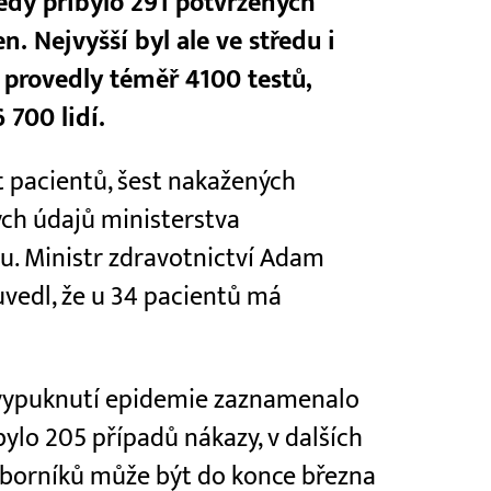
ředy přibylo 291 potvrzených
n. Nejvyšší byl ale ve středu i
e provedly téměř 4100 testů,
 700 lidí.
t pacientů, šest nakažených
ých údajů ministerstva
u. Ministr zdravotnictví Adam
uvedl, že u 34 pacientů má
 vypuknutí epidemie zaznamenalo
bylo 205 případů nákazy, v dalších
odborníků může být do konce března