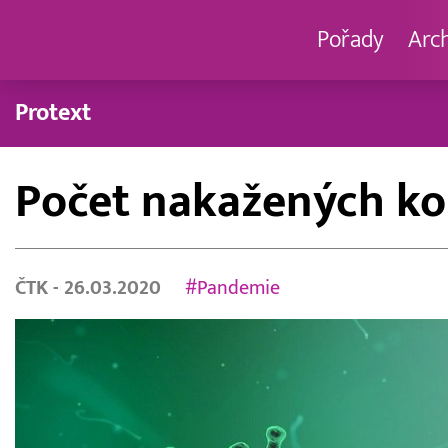
Pořady
Arc
Protext
Počet nakažených kor
ČTK
- 26.03.2020
#Pandemie