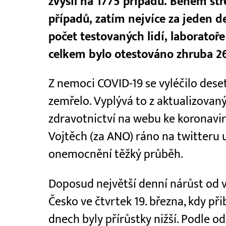
zvýšil na 1775 případů. Během st
případů, zatím nejvíce za jeden de
počet testovaných lidí, laboratoř
celkem bylo otestováno zhruba 26
Z nemoci COVID-19 se vyléčilo dese
zemřelo. Vyplývá to z aktualizovan
zdravotnictví na webu ke koronavir
Vojtěch (za ANO) ráno na twitteru 
onemocnění těžký průběh.
Doposud největší denní nárůst od
Česko ve čtvrtek 19. března, kdy při
dnech byly přírůstky nižší. Podle 