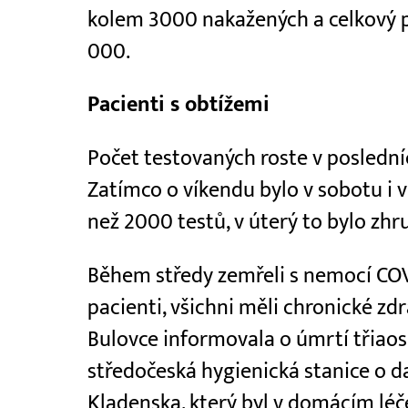
kolem 3000 nakažených a celkový p
000.
Pacienti s obtížemi
Počet testovaných roste v poslední
Zatímco o víkendu bylo v sobotu i
než 2000 testů, v úterý to bylo zhr
Během středy zemřeli s nemocí COVI
pacienti, všichni měli chronické z
Bulovce informovala o úmrtí třiao
středočeská hygienická stanice o d
Kladenska, který byl v domácím léče