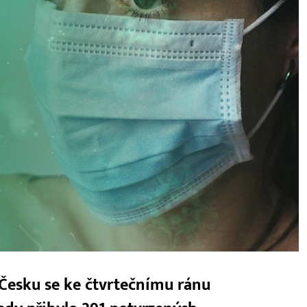
Česku se ke čtvrtečnímu ránu