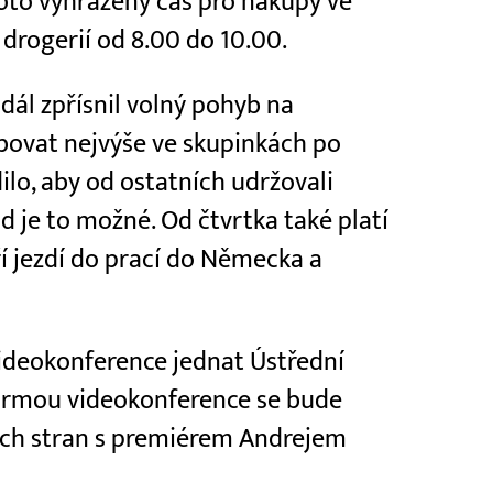
roto vyhrazený čas pro nákupy ve
drogerií od 8.00 do 10.00.
 dál zpřísnil volný pohyb na
ybovat nejvýše ve skupinkách po
ilo, aby od ostatních udržovali
 je to možné. Od čtvrtka také platí
ří jezdí do prací do Německa a
ideokonference jednat Ústřední
 Formou videokonference se bude
ích stran s premiérem Andrejem