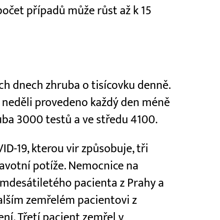
očet případů může růst až k 15
ch dnech zhruba o tisícovku denně.
 v neděli provedeno každý den méně
uba 3000 testů a ve středu 4100.
D-19, kterou vir způsobuje, tři
dravotní potíže. Nemocnice na
smdesátiletého pacienta z Prahy a
alším zemřelém pacientovi z
ní. Třetí pacient zemřel v