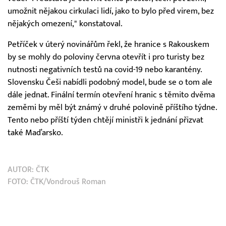
umožnit nějakou cirkulaci lidí, jako to bylo před virem, bez
nějakých omezení," konstatoval.
Petříček v úterý novinářům řekl, že hranice s Rakouskem
by se mohly do poloviny června otevřít i pro turisty bez
nutnosti negativních testů na covid-19 nebo karantény.
Slovensku Češi nabídli podobný model, bude se o tom ale
dále jednat. Finální termín otevření hranic s těmito dvěma
zeměmi by měl být známý v druhé polovině příštího týdne.
Tento nebo příští týden chtějí ministři k jednání přizvat
také Maďarsko.
AUTOR:
ČTK
FOTO: ČTK/Vondrouš Roman