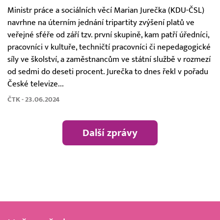
Ministr práce a sociálních věcí Marian Jurečka (KDU-ČSL)
navrhne na úterním jednání tripartity zvýšení platů ve
veřejné sféře od září tzv. první skupině, kam patří úředníci,
pracovníci v kultuře, techničtí pracovníci či nepedagogické
síly ve školství, a zaměstnancům ve státní službě v rozmezí
od sedmi do deseti procent. Jurečka to dnes řekl v pořadu
České televize...
ČTK - 23.06.2024
Další zprávy