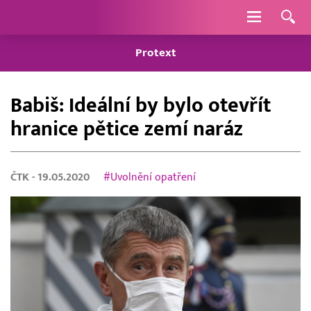
Navigace
Protext
Babiš: Ideální by bylo otevřít
hranice pětice zemí naráz
ČTK
- 19.05.2020
#Uvolnění opatření