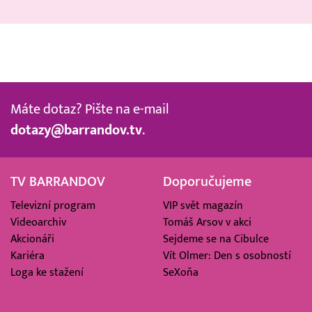
Máte dotaz? Pište na e-mail
dotazy@barrandov.tv
.
TV BARRANDOV
Doporučujeme
Televizní program
VIP svět magazín
Videoarchiv
Tomáš Arsov v akci
Akcionáři
Sejdeme se na Cibulce
Kariéra
Vít Olmer: Den s osobností
Loga ke stažení
SeXoňa