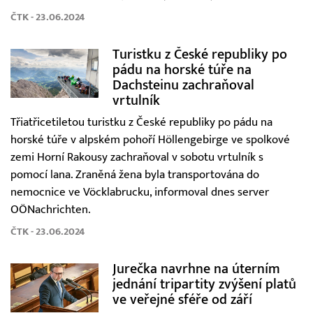
ČTK - 23.06.2024
Turistku z České republiky po
pádu na horské túře na
Dachsteinu zachraňoval
vrtulník
Třiatřicetiletou turistku z České republiky po pádu na
horské túře v alpském pohoří Höllengebirge ve spolkové
zemi Horní Rakousy zachraňoval v sobotu vrtulník s
pomocí lana. Zraněná žena byla transportována do
nemocnice ve Vöcklabrucku, informoval dnes server
OÖNachrichten.
ČTK - 23.06.2024
Jurečka navrhne na úterním
jednání tripartity zvýšení platů
ve veřejné sféře od září