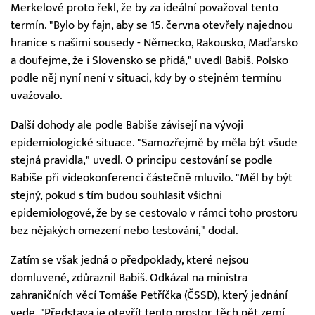
Merkelové proto řekl, že by za ideální považoval tento
termín. "Bylo by fajn, aby se 15. června otevřely najednou
hranice s našimi sousedy - Německo, Rakousko, Maďarsko
a doufejme, že i Slovensko se přidá," uvedl Babiš. Polsko
podle něj nyní není v situaci, kdy by o stejném termínu
uvažovalo.
Další dohody ale podle Babiše závisejí na vývoji
epidemiologické situace. "Samozřejmě by měla být všude
stejná pravidla," uvedl. O principu cestování se podle
Babiše při videokonferenci částečně mluvilo. "Měl by být
stejný, pokud s tím budou souhlasit všichni
epidemiologové, že by se cestovalo v rámci toho prostoru
bez nějakých omezení nebo testování," dodal.
Zatím se však jedná o předpoklady, které nejsou
domluvené, zdůraznil Babiš. Odkázal na ministra
zahraničních věcí Tomáše Petříčka (ČSSD), který jednání
vede. "Představa je otevřít tento prostor, těch pět zemí,