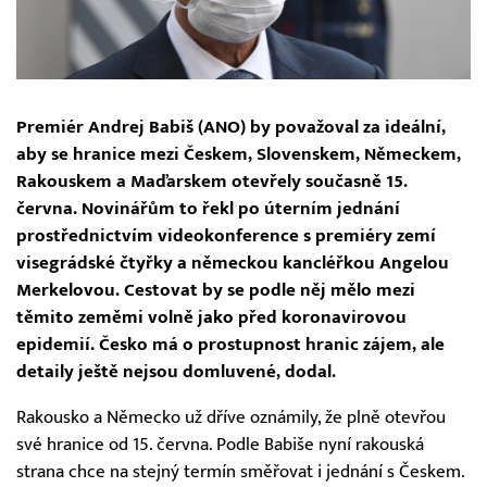
Premiér Andrej Babiš (ANO) by považoval za ideální,
aby se hranice mezi Českem, Slovenskem, Německem,
Rakouskem a Maďarskem otevřely současně 15.
června. Novinářům to řekl po úterním jednání
prostřednictvím videokonference s premiéry zemí
visegrádské čtyřky a německou kancléřkou Angelou
Merkelovou. Cestovat by se podle něj mělo mezi
těmito zeměmi volně jako před koronavirovou
epidemií. Česko má o prostupnost hranic zájem, ale
detaily ještě nejsou domluvené, dodal.
Rakousko a Německo už dříve oznámily, že plně otevřou
své hranice od 15. června. Podle Babiše nyní rakouská
strana chce na stejný termín směřovat i jednání s Českem.