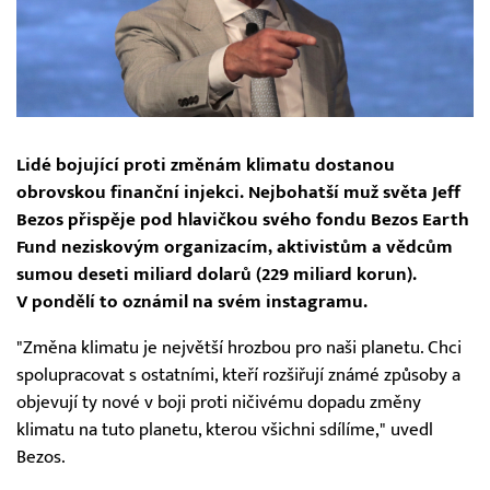
Lidé bojující proti změnám klimatu dostanou
obrovskou finanční injekci. Nejbohatší muž světa Jeff
Bezos přispěje pod hlavičkou svého fondu Bezos Earth
Fund neziskovým organizacím, aktivistům a vědcům
sumou deseti miliard dolarů (229 miliard korun).
V pondělí to oznámil na svém instagramu.
"Změna klimatu je největší hrozbou pro naši planetu. Chci
spolupracovat s ostatními, kteří rozšiřují známé způsoby a
objevují ty nové v boji proti ničivému dopadu změny
klimatu na tuto planetu, kterou všichni sdílíme," uvedl
Bezos.