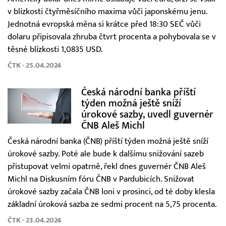
v blízkosti čtyřměsíčního maxima vůči japonskému jenu.
Jednotná evropská měna si krátce před 18:30 SEČ vůči
dolaru připisovala zhruba čtvrt procenta a pohybovala se v
těsné blízkosti 1,0835 USD.
ČTK - 25.04.2024
Česká národní banka příští
týden možná ještě sníží
úrokové sazby, uvedl guvernér
ČNB Aleš Michl
Česká národní banka (ČNB) příští týden možná ještě sníží
úrokové sazby. Poté ale bude k dalšímu snižování sazeb
přistupovat velmi opatrně, řekl dnes guvernér ČNB Aleš
Michl na Diskusním fóru ČNB v Pardubicích. Snižovat
úrokové sazby začala ČNB loni v prosinci, od té doby klesla
základní úroková sazba ze sedmi procent na 5,75 procenta.
ČTK - 23.04.2024