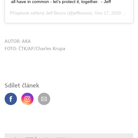
all have in common - let’s protect it, together.⁣⁣⁣ ⁣⁣⁣ - Jeff
Příspěvek sdílený
Jeff Bezos
(@jeffbezos),
Úno 17, 2020 v 10:00 PST
AUTOR:
AKA
FOTO: ČTK/AP/Charles Krupa
Sdílet článek