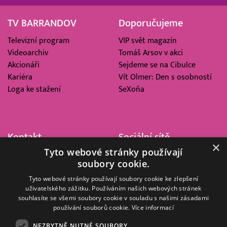
TV BARRANDOV
Doporučujeme
Televizní program
VIP svět magazín
Videoarchiv
Tomáš Arsov v akci
Akcionáři
Sejdeme se na Cibulce
Kariéra
Vít Olmer: Den s osobností
Loga ke stažení
SeXoňa
Kontakt
Sociální sítě
×
Tyto webové stránky používají
Barrandov Televizní Studio,
soubory cookie.
a.s.
Kříženeckého nám. 322
Tyto webové stránky používají soubory cookie ke zlepšení
uživatelského zážitku. Používáním našich webových stránek
152 00 Praha 5
souhlasíte se všemi soubory cookie v souladu s našimi zásadami
IČ 416 93 311
používání souborů cookie.
Více informací
dotazy@barrandov.tv
NEZBYTNĚ NUTNÉ SOUBORY