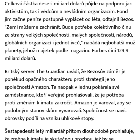
Celková částka deseti miliard dolarů půjde na podporu jak
aktivistům, tak i vědcům a nevládním organizacím. Fond
jim začne peníze postupně vyplácet od léta, odtajnil Bezos.
"Zemi můžeme zachránit. Bude potřeba kolektivního činu
ze strany velkých společností, malých společností, národů,
globálních organizací i jednotlivců," nabádá nejbohatší muž
planety, jehož majetek podle magazínu Forbes činí 129,9
miliard dolarů.
Britský server The Guardian uvádí, že Bezosův záměr je
poněkud opačného charakteru proti strategii jeho
společnosti Amazon. Ta naopak v lednu pokárala své
zaměstnance, kteří veřejně prohlašovali, že je potřeba
proti změnám klimatu zakročit. Amazon je varoval, aby se
podobným stanoviskům vyvarovali. Společnost se navíc
obrovsky podílí na vzniku uhlíkové stopy.
Šestapadesátiletý miliardář přitom dlouhodobě prohlašuje,
že změna klimatu je skutečnou hrozbou, jež by se