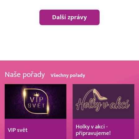
Další zprávy
Naše pořady
Všechny pořady
Holky v akci -
VIP svět
připravujeme!