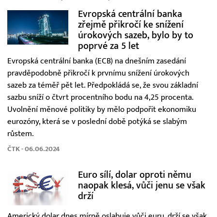
Evropská centrální banka
zřejmě přikročí ke snížení
úrokových sazeb, bylo by to
poprvé za 5 let
Evropská centrální banka (ECB) na dnešním zasedání
pravděpodobně přikročí k prvnímu snížení úrokových
sazeb za téměř pět let. Předpokládá se, že svou základní
sazbu sníží o čtvrt procentního bodu na 4,25 procenta.
Uvolnění měnové politiky by mělo podpořit ekonomiku
eurozóny, která se v poslední době potýká se slabým
růstem.
ČTK - 06.06.2024
Euro sílí, dolar oproti němu
naopak klesá, vůči jenu se však
drží
Americký dolar dnes mírně oslabuje vůči euru, drží se však