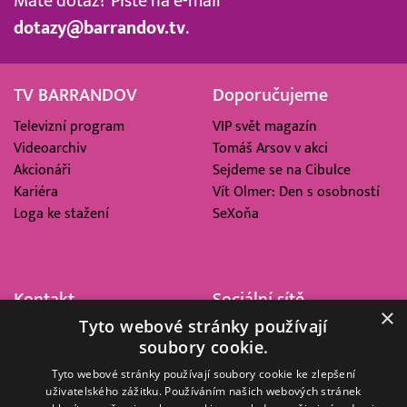
Máte dotaz? Pište na e-mail
dotazy@barrandov.tv
.
TV BARRANDOV
Doporučujeme
Televizní program
VIP svět magazín
Videoarchiv
Tomáš Arsov v akci
Akcionáři
Sejdeme se na Cibulce
Kariéra
Vít Olmer: Den s osobností
Loga ke stažení
SeXoňa
Kontakt
Sociální sítě
×
Tyto webové stránky používají
Barrandov Televizní Studio,
soubory cookie.
a.s.
Kříženeckého nám. 322
Tyto webové stránky používají soubory cookie ke zlepšení
uživatelského zážitku. Používáním našich webových stránek
152 00 Praha 5