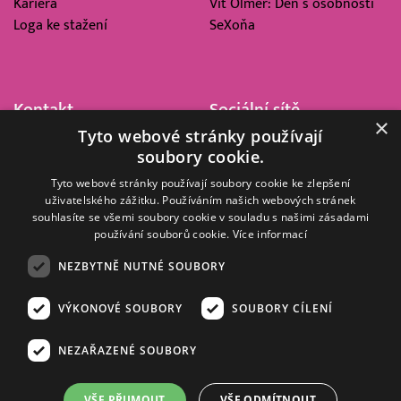
Kariéra
Vít Olmer: Den s osobností
Loga ke stažení
SeXoňa
Kontakt
Sociální sítě
×
Tyto webové stránky používají
Barrandov Televizní Studio,
soubory cookie.
a.s.
Kříženeckého nám. 322
Tyto webové stránky používají soubory cookie ke zlepšení
uživatelského zážitku. Používáním našich webových stránek
152 00 Praha 5
souhlasíte se všemi soubory cookie v souladu s našimi zásadami
IČ 416 93 311
používání souborů cookie.
Více informací
dotazy@barrandov.tv
NEZBYTNĚ NUTNÉ SOUBORY
VÝKONOVÉ SOUBORY
SOUBORY CÍLENÍ
© 2008–2026 EMPRESA MEDIA, a.s. Všechna práva vyhrazena.
Kompletní pravidla využívání obsahu webu
najdete ZDE
.
NEZAŘAZENÉ SOUBORY
Zásady ochrany osobních a dalších zpracovávaných údajů
.
Nastavení Cookies
.
Informace o měření sledovanosti videa ve video archivu
VŠE PŘIJMOUT
VŠE ODMÍTNOUT