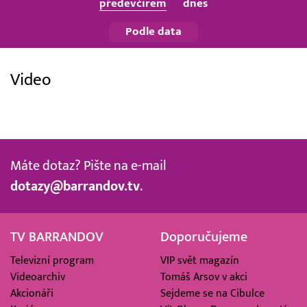
předevčírem
dnes
Podle data
Video
Máte dotaz? Pište na e-mail
dotazy@barrandov.tv
.
TV BARRANDOV
Doporučujeme
Televizní program
VIP svět magazín
Videoarchiv
Tomáš Arsov v akci
Akcionáři
Sejdeme se na Cibulce